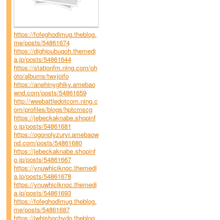
https://fofeghodimug.theblog.
me/posts/54861674
https://dighipubuqoh.themedi
a.jp/posts/54861644
https://stationfm.ning.com/ph
oto/albums/twxjoifo
https://anehinyghiky.amebao
wnd.com/posts/54861659
http://weebattledotcom.ning.c
om/profiles/blogs/hptcmscg
https://jebeckaknabe.shopinf
o.jp/posts/54861681
https://ogonolyzuryr.amebaow
nd.com/posts/54861680
https://jebeckaknabe.shopinf
o.jp/posts/54861667
https://ynuwhiciknoc.themedi
a.jp/posts/54861678
https://ynuwhiciknoc.themedi
a.jp/posts/54861693
https://fofeghodimug.theblog.
me/posts/54861687
https://iwhishochydo.theblog.