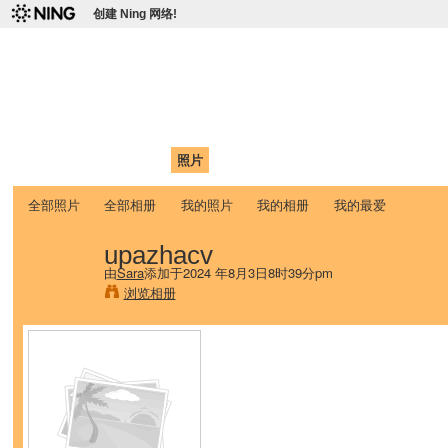
创建 Ning 网络!
爱达荷州立大学中国学生学
Chinese Association of Idaho State University (CAISU)
首页
我的页面
成员
照片
视频
论坛
博客
帮助
ISU
全部照片
全部相册
我的照片
我的相册
我的最爱
upazhacv
由
Sara
添加于2024 年8月3日8时39分pm
浏览相册