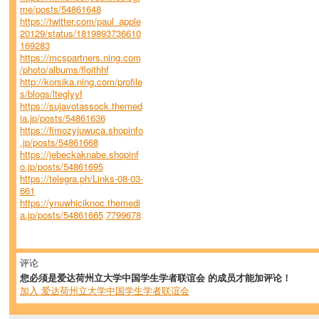
me/posts/54861648
https://twitter.com/paul_apple
20129/status/1819893736610
169283
https://mcspartners.ning.com
/photo/albums/floithhf
http://korsika.ning.com/profile
s/blogs/lteglyyf
https://sujavotassock.themed
ia.jp/posts/54861636
https://fimozyjuwuca.shopinfo
.jp/posts/54861668
https://jebeckaknabe.shopinf
o.jp/posts/54861695
https://telegra.ph/Links-08-03-
661
https://ynuwhiciknoc.themedi
a.jp/posts/54861665
7799678
评论
您必须是爱达荷州立大学中国学生学者联谊会 的成员才能加评论！
加入 爱达荷州立大学中国学生学者联谊会