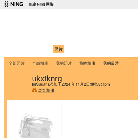
创建 Ning 网络!
爱达荷州立大学中国学生学
Chinese Association of Idaho State University (CAISU)
首页
我的页面
成员
照片
视频
论坛
博客
帮助
ISU
全部照片
全部相册
我的照片
我的相册
我的最爱
ukxtknrg
由
Susana
添加于2024 年11月2日3时58分pm
浏览相册