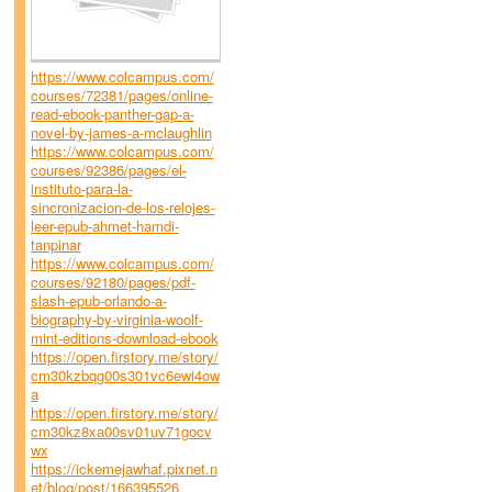
https://www.colcampus.com/
courses/72381/pages/online-
read-ebook-panther-gap-a-
novel-by-james-a-mclaughlin
https://www.colcampus.com/
courses/92386/pages/el-
instituto-para-la-
sincronizacion-de-los-relojes-
leer-epub-ahmet-hamdi-
tanpinar
https://www.colcampus.com/
courses/92180/pages/pdf-
slash-epub-orlando-a-
biography-by-virginia-woolf-
mint-editions-download-ebook
https://open.firstory.me/story/
cm30kzbqg00s301vc6ewi4ow
a
https://open.firstory.me/story/
cm30kz8xa00sv01uv71gocv
wx
https://ickemejawhaf.pixnet.n
et/blog/post/166395526