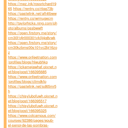
https://mez.ink/rossrichard19
65
https://rentry.co/riiqg73b
https://pastelink.net/aft4tbww
https://rentry.co/wrmugecm
http://taylorhicks.ning.com/ph
oto/albums/ossbwwft
https://open.firstory.me/story/
cm30l1djr000301vk0j4q8vwk
https://open.firstory.me/story/
cm30kzbms00s101vc2bj16zo
z
https://www.onfeetnation.com
/profiles/blogs/hlwubhkp
https://ickemejawhaf.pixnet.n
et/blog/post/166395685
https://www.onfeetnation.com
/profiles/blogs/climdkfp
https://pastelink.net/sd65mr5
h
https://chisylubofuwh.pixnet.n
et/blog/post/166395517
https://chisylubofuwh.pixnet.n
et/blog/post/166395325
https://www.colcampus.com/
courses/92386/pages/epub-
el-senor-de-las-sombras-