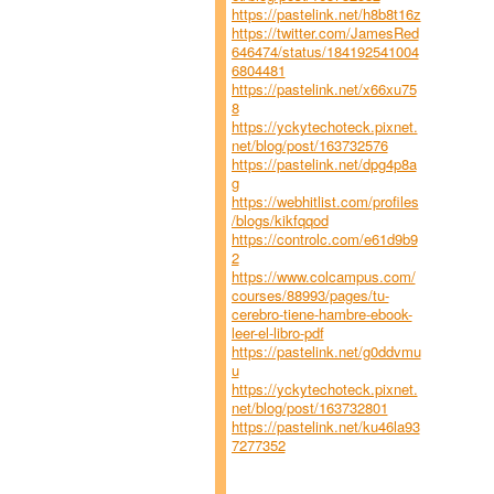
https://pastelink.net/h8b8t16z
https://twitter.com/JamesRed
646474/status/184192541004
6804481
https://pastelink.net/x66xu75
8
https://yckytechoteck.pixnet.
net/blog/post/163732576
https://pastelink.net/dpg4p8a
g
https://webhitlist.com/profiles
/blogs/kikfqqod
https://controlc.com/e61d9b9
2
https://www.colcampus.com/
courses/88993/pages/tu-
cerebro-tiene-hambre-ebook-
leer-el-libro-pdf
https://pastelink.net/g0ddvmu
u
https://yckytechoteck.pixnet.
net/blog/post/163732801
https://pastelink.net/ku46la93
7277352