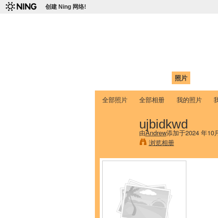
创建 Ning 网络!
爱达荷州立大学
Chinese Association of Idaho State 
首页
我的页面
成员
照片
视频
全部照片
全部相册
我的照片
ujbidkwd
由
Andrew
添加于2024 年10
浏览相册