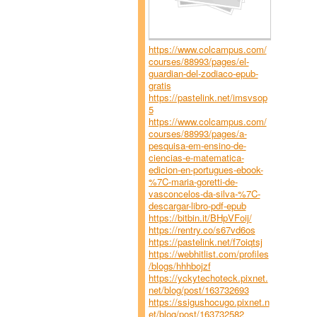
https://www.colcampus.com/
courses/88993/pages/el-
guardian-del-zodiaco-epub-
gratis
https://pastelink.net/imsvsop
5
https://www.colcampus.com/
courses/88993/pages/a-
pesquisa-em-ensino-de-
ciencias-e-matematica-
edicion-en-portugues-ebook-
%7C-maria-goretti-de-
vasconcelos-da-silva-%7C-
descargar-libro-pdf-epub
https://bitbin.it/BHpVFoij/
https://rentry.co/s67vd6os
https://pastelink.net/f7oiqtsj
https://webhitlist.com/profiles
/blogs/hhhbojzf
https://yckytechoteck.pixnet.
net/blog/post/163732693
https://ssigushocugo.pixnet.n
et/blog/post/163732582