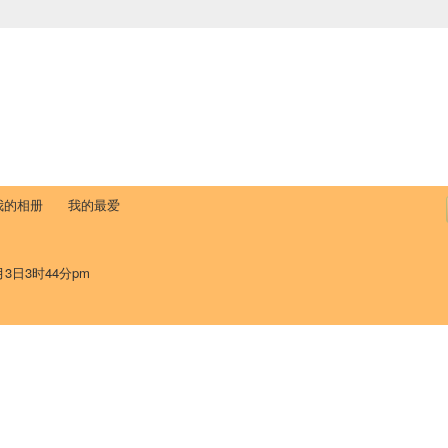
中国学生学者联谊会
University (CAISU)
论坛
博客
帮助
ISU
我的相册
我的最爱
月3日3时44分pm