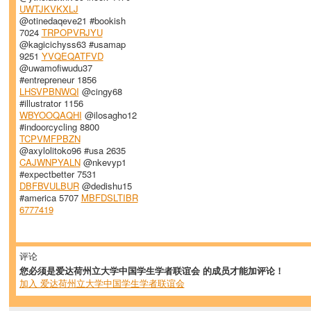
UWTJKVKXLJ
@otinedaqeve21 #bookish
7024
TRPOPVRJYU
@kagicichyss63 #usamap
9251
YVQEQATFVD
@uwamofiwudu37
#entrepreneur 1856
LHSVPBNWQI
@cingy68
#illustrator 1156
WBYOOQAQHI
@ilosagho12
#indoorcycling 8800
TCPVMFPBZN
@axylolitoko96 #usa 2635
CAJWNPYALN
@nkevyp1
#expectbetter 7531
DBFBVULBUR
@dedishu15
#america 5707
MBFDSLTIBR
6777419
评论
您必须是爱达荷州立大学中国学生学者联谊会 的成员才能加评论！
加入 爱达荷州立大学中国学生学者联谊会