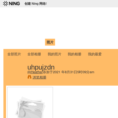
创建 Ning 网络!
爱达荷州立大学中国学生学
Chinese Association of Idaho State University (CAISU)
首页
我的页面
成员
照片
视频
论坛
博客
帮助
ISU
全部照片
全部相册
我的照片
我的相册
我的最爱
uhpujzdn
由
Heather
添加于2021 年8月31日5时09分am
浏览相册