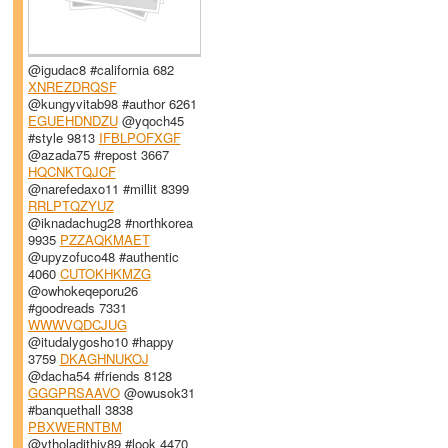
@igudac8 #california 682
XNREZDRQSF
@kungyvitab98 #author 6261
EGUEHDNDZU
@yqoch45
#style 9813
IFBLPOFXGF
@azada75 #repost 3667
HQCNKTQJCF
@narefedaxo11 #millit 8399
RRLPTQZYUZ
@iknadachug28 #northkorea
9935
PZZAQKMAET
@upyzofuco48 #authentic
4060
CUTOKHKMZG
@owhokeqeporu26
#goodreads 7331
WWWVQDCJUG
@itudalygosho10 #happy
3759
DKAGHNUKOJ
@dacha54 #friends 8128
GGGPRSAAVO
@owusok31
#banquethall 3838
PBXWERNTBM
@ytholadithiv89 #look 4470