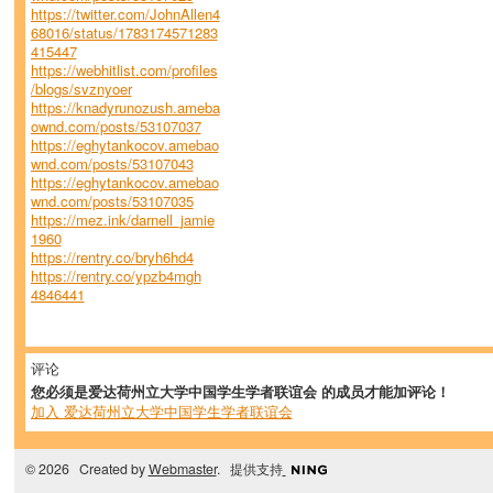
https://twitter.com/JohnAllen4
68016/status/1783174571283
415447
https://webhitlist.com/profiles
/blogs/svznyoer
https://knadyrunozush.ameba
ownd.com/posts/53107037
https://eghytankocov.amebao
wnd.com/posts/53107043
https://eghytankocov.amebao
wnd.com/posts/53107035
https://mez.ink/darnell_jamie
1960
https://rentry.co/bryh6hd4
https://rentry.co/ypzb4mgh
4846441
评论
您必须是爱达荷州立大学中国学生学者联谊会 的成员才能加评论！
加入 爱达荷州立大学中国学生学者联谊会
© 2026 Created by
Webmaster
. 提供支持