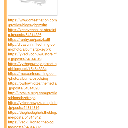
https://www.onfeetnation.com
/profiles/blogs/ghpjzslm
https://zesevehankot.storeinf
o.jp/posts/54314336
https://rentry.co/padzkxi5
http://divasunlimited.ning.co
m/photo/albums/qpkeyprk
https://yvedivochuwa.storeinf
o.jp/posts/54314319
https://vythapawhoja.pixnet.n
et/blog/post/154648384
https://mcspartners.ning.com
/photo/albums/ozpdwioq
https://owilowhiqize.themedia
.jp/posts/54314328
http://korsika.ning.com/profile
s/blogs/hzdfrzgo
https://yribaknewyzu.shopinfo
.jp/posts/54314316
https://thoghodugheh.theblog.
me/posts/54314342
https://veckilikonaq.theblog.
me/posts/54314302