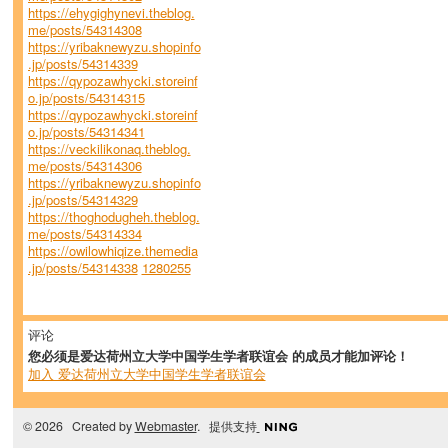
https://ehygighynevi.theblog.
me/posts/54314308
https://yribaknewyzu.shopinfo
.jp/posts/54314339
https://qypozawhycki.storeinf
o.jp/posts/54314315
https://qypozawhycki.storeinf
o.jp/posts/54314341
https://veckilikonaq.theblog.
me/posts/54314306
https://yribaknewyzu.shopinfo
.jp/posts/54314329
https://thoghodugheh.theblog.
me/posts/54314334
https://owilowhiqize.themedia
.jp/posts/54314338
1280255
评论
您必须是爱达荷州立大学中国学生学者联谊会 的成员才能加评论！
加入 爱达荷州立大学中国学生学者联谊会
© 2026 Created by
Webmaster
. 提供支持