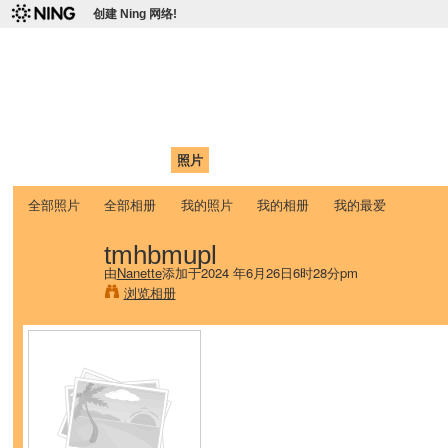
创建 Ning 网络!
爱达荷州立大学中国学生学
Chinese Association of Idaho State University (CAISU)
首页
我的页面
成员
照片
视频
论坛
博客
帮助
ISU
全部照片
全部相册
我的照片
我的相册
我的最爱
tmhbmupl
由
Nanette
添加于2024 年6月26日6时28分pm
浏览相册