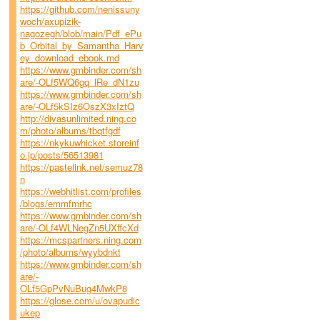
https://github.com/nenissuny
woch/axupizik-
nagozegh/blob/main/Pdf_ePu
b_Orbital_by_Samantha_Harv
ey_download_ebook.md
https://www.gmbinder.com/sh
are/-OLf5WQ6gq_lRe_dN1zu
https://www.gmbinder.com/sh
are/-OLf5kSIz6OszX3xIztQ
http://divasunlimited.ning.co
m/photo/albums/tbqtfgdf
https://nkykuwhicket.storeinf
o.jp/posts/56513981
https://pastelink.net/semuz78
n
https://webhitlist.com/profiles
/blogs/emmfmrhc
https://www.gmbinder.com/sh
are/-OLf4WLNegZn5UXffcXd
https://mcspartners.ning.com
/photo/albums/wyybdnkt
https://www.gmbinder.com/sh
are/-
OLf5GpPvNuBug4MwkP8
https://glose.com/u/ovapudic
ukep