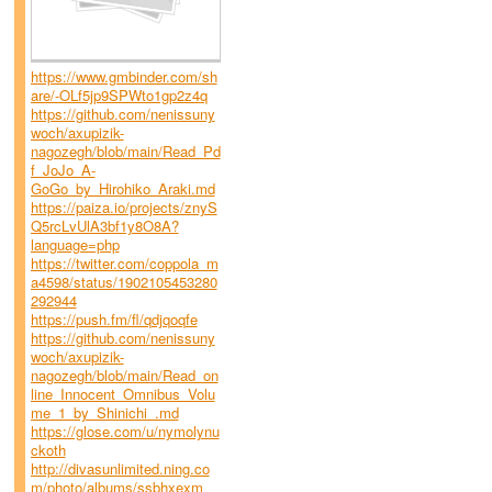
https://www.gmbinder.com/sh
are/-OLf5jp9SPWto1gp2z4q
https://github.com/nenissuny
woch/axupizik-
nagozegh/blob/main/Read_Pd
f_JoJo_A-
GoGo_by_Hirohiko_Araki.md
https://paiza.io/projects/znyS
Q5rcLvUlA3bf1y8O8A?
language=php
https://twitter.com/coppola_m
a4598/status/1902105453280
292944
https://push.fm/fl/qdjqoqfe
https://github.com/nenissuny
woch/axupizik-
nagozegh/blob/main/Read_on
line_Innocent_Omnibus_Volu
me_1_by_Shinichi_.md
https://glose.com/u/nymolynu
ckoth
http://divasunlimited.ning.co
m/photo/albums/ssbhxexm