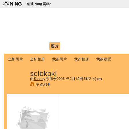
创建 Ning 网络!
爱达荷州立大学中国学生学
Chinese Association of Idaho State University (CAISU)
首页
我的页面
成员
照片
视频
论坛
博客
帮助
ISU
全部照片
全部相册
我的照片
我的相册
我的最爱
sqlokpkj
由
Stacey
添加于2025 年3月18日5时21分pm
浏览相册