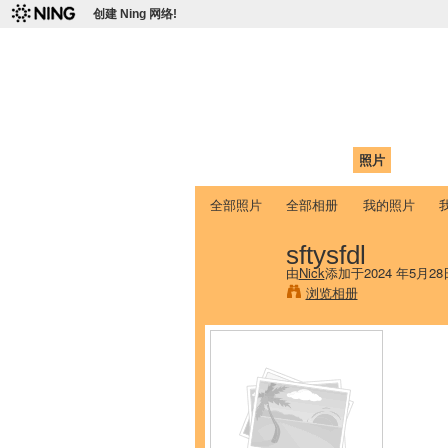
创建 Ning 网络!
爱达荷州立大学
Chinese Association of Idaho State 
首页
我的页面
成员
照片
视频
全部照片
全部相册
我的照片
sftysfdl
由
Nick
添加于2024 年5月28
浏览相册