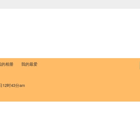
中国学生学者联谊会
University (CAISU)
论坛
博客
帮助
ISU
我的相册
我的最爱
日12时43分am