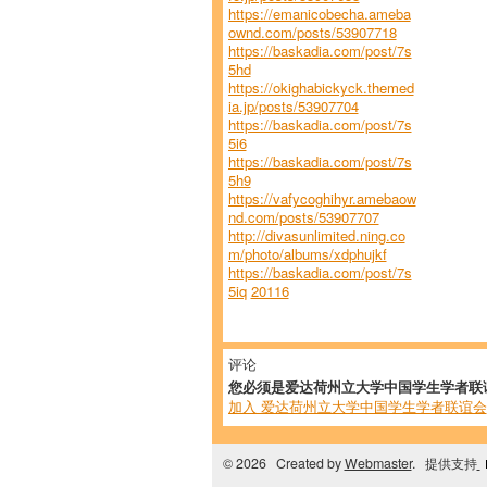
https://emanicobecha.ameba
ownd.com/posts/53907718
https://baskadia.com/post/7s
5hd
https://okighabickyck.themed
ia.jp/posts/53907704
https://baskadia.com/post/7s
5i6
https://baskadia.com/post/7s
5h9
https://vafycoghihyr.amebaow
nd.com/posts/53907707
http://divasunlimited.ning.co
m/photo/albums/xdphujkf
https://baskadia.com/post/7s
5iq
20116
评论
您必须是爱达荷州立大学中国学生学者联
加入 爱达荷州立大学中国学生学者联谊会
© 2026 Created by
Webmaster
. 提供支持