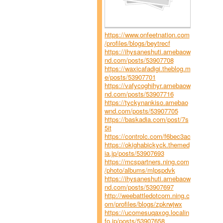
https://www.onfeetnation.com
/profiles/blogs/beytrecf
https://ihysaneshuti.amebaow
nd.com/posts/53907708
https://waxicafadigi.theblog.m
e/posts/53907701
https://vafycoghihyr.amebaow
nd.com/posts/53907716
https://tyckynankiso.amebao
wnd.com/posts/53907705
https://baskadia.com/post/7s
5it
https://controlc.com/f6bec3ac
https://okighabickyck.themed
ia.jp/posts/53907693
https://mcspartners.ning.com
/photo/albums/mlpspdvk
https://ihysaneshuti.amebaow
nd.com/posts/53907697
http://weebattledotcom.ning.c
om/profiles/blogs/zpkrwjwx
https://ucomesuqaxog.localin
fo.jp/posts/53907658