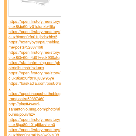
https://open.firstory.me/story/
clux8kiu60rfv01ujgnxb46fx
https://open.firstory.me/story/
clux8ipmp0rfn01ujbdsxhbx5
https://uxanybycypaj.theblog.
me/posts/52887468
https://open.firstory.me/story/
clux8i3v60m4d01vvdx900xtq
https://stationfm.ning.com/ph
oto/albums/rfhxkanx
https://open.firstory.me/story/
clux8kaix0rft01uj8u9i95ye
https://baskadia.com/post/6ro
yj
https://oqodohoqoshu.theblog
.me/posts/52887460
http://playit4ward-
sanantonio.ning.com/photo/al
bums/ppuivhzv
https://open.firstory.me/story/
clux8ipa80rfl01uj9ksvhzh0
https://open.firstory.me/story/
clux8ited0pzm01va3w9yaj08