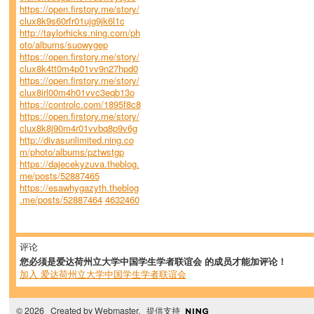
https://open.firstory.me/story/
clux8k9s60rfr01ujg9jk6l1c
http://taylorhicks.ning.com/ph
oto/albums/suowygep
https://open.firstory.me/story/
clux8k4tt0m4p01vv9n27hpd0
https://open.firstory.me/story/
clux8irl00m4h01vvc3eqb13o
https://controlc.com/1895f8c8
https://open.firstory.me/story/
clux8k8j90m4r01vvbq8p9v6g
http://divasunlimited.ning.co
m/photo/albums/pztwstgp
https://dajecekyzuva.theblog.
me/posts/52887465
https://esawhygazyth.theblog
.me/posts/52887464
4632460
评论
您必须是爱达荷州立大学中国学生学者联谊会 的成员才能加评论！
加入 爱达荷州立大学中国学生学者联谊会
© 2026 Created by
Webmaster
. 提供支持