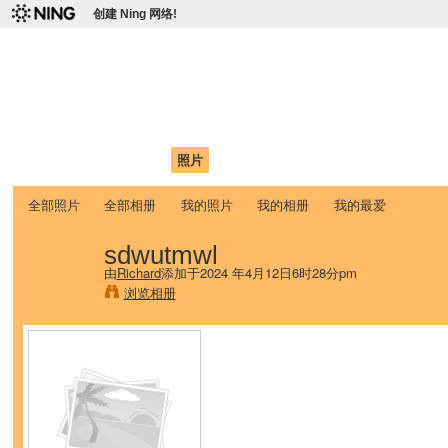
创建 Ning 网络!
爱达荷州立大学中国学生学
Chinese Association of Idaho State University (CAISU)
首页
我的页面
成员
照片
视频
论坛
博客
帮助
ISU
全部照片
全部相册
我的照片
我的相册
我的最爱
sdwutmwl
由
Richard
添加于2024 年4月12日6时28分pm
浏览相册