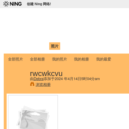
创建 Ning 网络!
爱达荷州立大学中国学生学
Chinese Association of Idaho State University (CAISU)
首页
我的页面
成员
照片
视频
论坛
博客
帮助
ISU
全部照片
全部相册
我的照片
我的相册
我的最爱
rwcwkcvu
由
Debra
添加于2024 年4月14日5时04分am
浏览相册