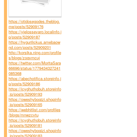
https://otidosegodes.theblog.
me/posts/52909176
https://yjelossevaro.localinfo.j
p/posts/52909187
https://hygurilickus.amebaow
nd.com/posts/52909201
http://korsika.ning.com/profile
s/blogs/zoqvmcuj
https://twitter.com/MoritaSara
66696/status/1779434327241
085368
https://abechotifica.storeinfo.j
p/posts/52909186
https://icyghuthobuh.storeinfo
.jp/posts/52909193
https://oweshyboqizi.shopinfo
.jp/posts/52909165
https://webhitlist.com/profiles
/blogs/mnwzcvtu
https://icyghuthobuh.storeinfo
.jp/posts/52909181
https://oweshyboqizi.shopinfo
.jp/posts/52909183