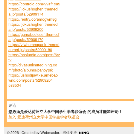
https://controlc.com/991f1ca5
https://ijokushoghen.themedi
a.jp/posts/52909174
https://rentry.co/amcgwm8g
https://ijokushoghen.themedi
a.jp/posts/52909200
https://gumabeciqosi.themedi
a.jp/posts/52909170
https://viwhuranapank.therest
aurant.jp/posts/52909180
https://baskadia.com/post/6rz
tv
http://divasunlimited.ning.co
m/photo/albums/panoypik
https://ushodijuwixe.amebao
wnd.com/posts/52909204
583504
评论
您必须是爱达荷州立大学中国学生学者联谊会 的成员才能加评论！
加入 爱达荷州立大学中国学生学者联谊会
© 2026 Created by
Webmaster
. 提供支持