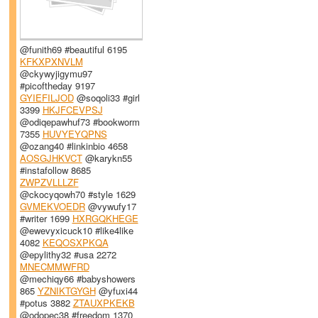
@funith69 #beautiful 6195
KFKXPXNVLM
@ckywyjigymu97
#picoftheday 9197
GYIEFILJOD
@soqoli33 #girl
3399
HKJFCEVPSJ
@odiqepawhuf73 #bookworm
7355
HUVYEYQPNS
@ozang40 #linkinbio 4658
AOSGJHKVCT
@karykn55
#instafollow 8685
ZWPZVLLLZF
@ckocyqowh70 #style 1629
GVMEKVOEDR
@vywufy17
#writer 1699
HXRGQKHEGE
@ewevyxicuck10 #like4like
4082
KEQOSXPKQA
@epylithy32 #usa 2272
MNECMMWFRD
@mechiqy66 #babyshowers
865
YZNIKTGYGH
@yfuxi44
#potus 3882
ZTAUXPKEKB
@odopec38 #freedom 1370