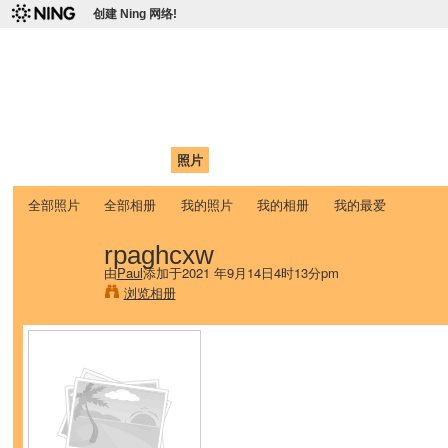
创建 Ning 网络!
爱达荷州立大学中国学生学
Chinese Association of Idaho State University (CAISU)
首页
我的页面
成员
照片
视频
论坛
博客
帮助
ISU
全部照片
全部相册
我的照片
我的相册
我的最爱
rpaghcxw
由
Paul
添加于2021 年9月14日4时13分pm
浏览相册