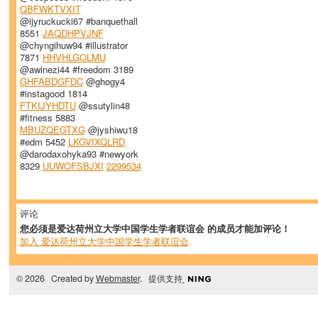
QBFWKTVXIT
@ijyruckucki67 #banquethall
8551
JAQDHPVJNF
@chyngihuw94 #illustrator
7871
HHVHLGOLMU
@awinezi44 #freedom 3189
GHFABDGFDC
@ghogy4
#instagood 1814
FTKIJYHDTU
@ssutylin48
#fitness 5883
MBUZQEGTXG
@jyshiwu18
#edm 5452
LKGVIXQLRD
@darodaxohyka93 #newyork
8329
UUWOFSBJXI
2299534
评论
您必须是爱达荷州立大学中国学生学者联谊会 的成员才能加评论！
加入 爱达荷州立大学中国学生学者联谊会
© 2026 Created by
Webmaster
. 提供支持