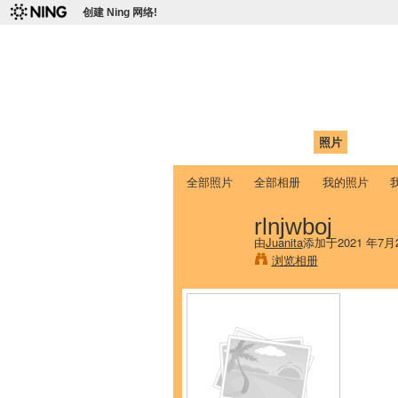
创建 Ning 网络!
爱达荷州立大学
Chinese Association of Idaho State 
首页
我的页面
成员
照片
视频
全部照片
全部相册
我的照片
rlnjwboj
由
Juanita
添加于2021 年7月
浏览相册