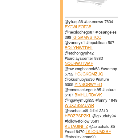
@yfuqu36 #fakenews 7634
FXCWLFOTGB
@necilochego87 #losangeles
398
KFGKMVBHQQ
@vanoryx1 #republican 507
BQUYNWTDHL
@etohongysh42
#barclayscenter 9383
NQUHWJTWAF
@owucaghosock53 #usamap
5752
HGJGKQMZUQ
@okushubyss36 #nature
5005
YINSQRWYED
@caxasackegenk85 #nature
6167
BMHLURDVVK
@ngawymugh55 #funny 1849
WUXZSSAUWR
@ssebacu49 #diet 3310
HFOZPSPZKL
@gixudufy94
#follow4follow 3581
KETAUINFIZ
@azachalut85
#read 6470
LKLOIUMXBF
@atyxisyjebav90