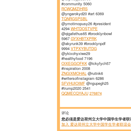
#community 5060
RCWQMZIHRS
@yngarokyd20 #art 6369
TQNRGSPSBL
@ymotimopusy26 #president
4294
WHTDOSTVPE
@qigafethus65 #brooklynbowl
5967
GYXHBTXPRK
@akyrunk39 #brooklynpdf
9994
VTPXYBUTDG
@ykixohyxiwe29
#healthyfood 7196
OIXEGGOFKK
@ickyfych57
#inspiration 2008
ZNGIXMOHAL
@rutink6
#writersofinstagram 6286
SFVHUIOIMF
@ngupegh25
#trump2020 2541
QQMECQYAJU
276874
评论
您必须是爱达荷州立大学中国学生学者联
加入 爱达荷州立大学中国学生学者联谊会