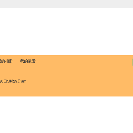
中国学生学者联谊会
University (CAISU)
论坛
博客
帮助
ISU
我的相册
我的最爱
20日5时29分am