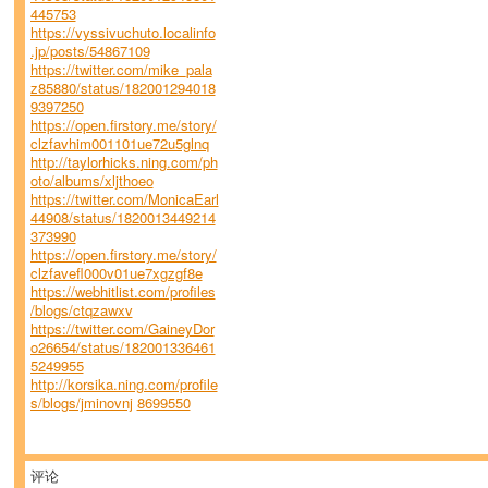
445753
https://vyssivuchuto.localinfo
.jp/posts/54867109
https://twitter.com/mike_pala
z85880/status/182001294018
9397250
https://open.firstory.me/story/
clzfavhim001101ue72u5glnq
http://taylorhicks.ning.com/ph
oto/albums/xljthoeo
https://twitter.com/MonicaEarl
44908/status/1820013449214
373990
https://open.firstory.me/story/
clzfavefl000v01ue7xgzgf8e
https://webhitlist.com/profiles
/blogs/ctqzawxv
https://twitter.com/GaineyDor
o26654/status/182001336461
5249955
http://korsika.ning.com/profile
s/blogs/jminovnj
8699550
评论