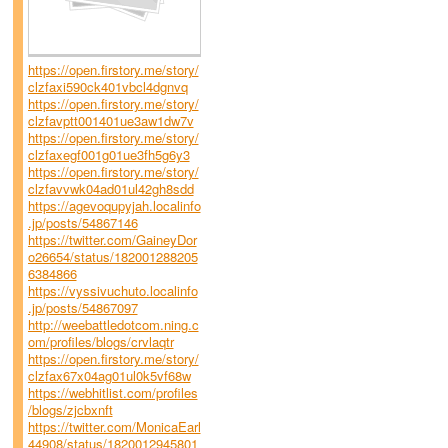
https://open.firstory.me/story/
clzfaxi590ck401vbcl4dgnvq
https://open.firstory.me/story/
clzfavptt001401ue3aw1dw7v
https://open.firstory.me/story/
clzfaxegf001g01ue3fh5g6y3
https://open.firstory.me/story/
clzfavvwk04ad01ul42gh8sdd
https://agevoqupyjah.localinfo
.jp/posts/54867146
https://twitter.com/GaineyDor
o26654/status/182001288205
6384866
https://vyssivuchuto.localinfo
.jp/posts/54867097
http://weebattledotcom.ning.c
om/profiles/blogs/crvlaqtr
https://open.firstory.me/story/
clzfax67x04ag01ul0k5vf68w
https://webhitlist.com/profiles
/blogs/zjcbxnft
https://twitter.com/MonicaEarl
44908/status/1820012945801