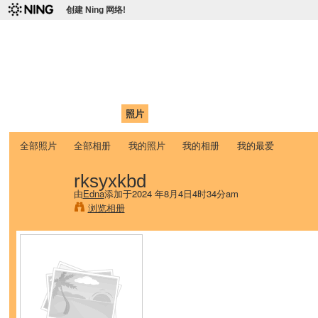
创建 Ning 网络!
爱达荷州立大学中国学生学
Chinese Association of Idaho State University (CAISU)
首页
我的页面
成员
照片
视频
论坛
博客
帮助
ISU
全部照片
全部相册
我的照片
我的相册
我的最爱
rksyxkbd
由
Edna
添加于2024 年8月4日4时34分am
浏览相册