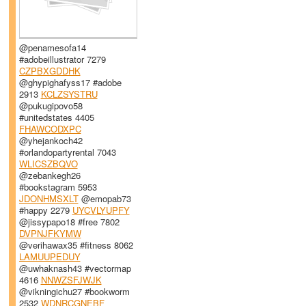
@penamesofa14
#adobeillustrator 7279
CZPBXGDDHK
@ghypighafyss17 #adobe
2913
KCLZSYSTRU
@pukugipovo58
#unitedstates 4405
FHAWCODXPC
@yhejankoch42
#orlandopartyrental 7043
WLICSZBQVO
@zebankegh26
#bookstagram 5953
JDONHMSXLT
@emopab73
#happy 2279
UYCVLYUPFY
@jissypapo18 #free 7802
DVPNJFKYMW
@verihawax35 #fitness 8062
LAMUUPEDUY
@uwhaknash43 #vectormap
4616
NNWZSFJWJK
@vikningichu27 #bookworm
2532
WDNRCGNEBF