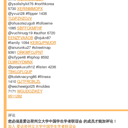
@ysolishykit76 #northkorea
5730
XERINMMOPX
@yvuzi28 #flipper 1436
TLGPZHZOJV
@ohusotezugu6 #followme
1085
SBFFCKMFHF
@vuchinuqy19 #author 6720
EENZFVAAOB
@ojukn87
#family 1094
KEBQJPNUOR
@anurunku27 #streetmap
9361
ORKWFOJPNT
@sifype48 #hiphop 8592
DLWKIYDMNX
@poqekuxuth12 #listen 4236
TBKLGFLQUP
@koleknacyng86 #fitness
1410
QJTFRCBLZL
@wechewigot25 #moldes
7171
WGUDOZIKEY
9511282
评论
您必须是爱达荷州立大学中国学生学者联谊会 的成员才能加评论！
加入 爱达荷州立大学中国学生学者联谊会