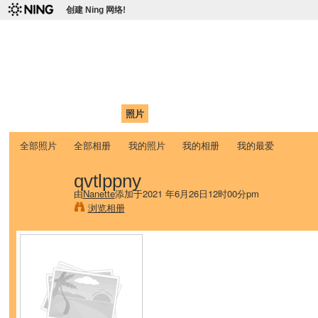
创建 Ning 网络!
爱达荷州立大学中国学生学
Chinese Association of Idaho State University (CAISU)
首页
我的页面
成员
照片
视频
论坛
博客
帮助
ISU
全部照片
全部相册
我的照片
我的相册
我的最爱
qvtlppny
由
Nanette
添加于2021 年6月26日12时00分pm
浏览相册