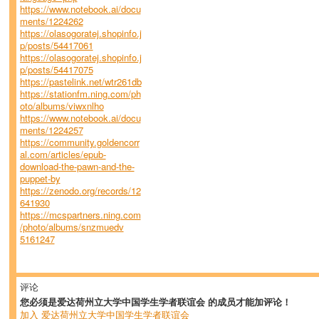
https://www.notebook.ai/docu
ments/1224262
https://olasogoratej.shopinfo.j
p/posts/54417061
https://olasogoratej.shopinfo.j
p/posts/54417075
https://pastelink.net/wtr261db
https://stationfm.ning.com/ph
oto/albums/viwxnlho
https://www.notebook.ai/docu
ments/1224257
https://community.goldencorr
al.com/articles/epub-
download-the-pawn-and-the-
puppet-by
https://zenodo.org/records/12
641930
https://mcspartners.ning.com
/photo/albums/snzmuedv
5161247
评论
您必须是爱达荷州立大学中国学生学者联谊会 的成员才能加评论！
加入 爱达荷州立大学中国学生学者联谊会