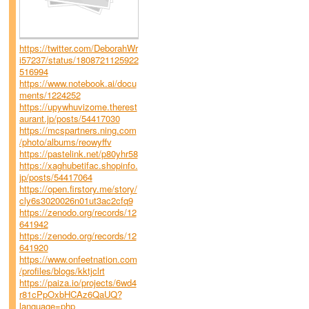
https://twitter.com/DeborahWr
i57237/status/1808721125922
516994
https://www.notebook.ai/docu
ments/1224252
https://upywhuvizome.therest
aurant.jp/posts/54417030
https://mcspartners.ning.com
/photo/albums/reowyffv
https://pastelink.net/p80yhr58
https://xaghubetifac.shopinfo.
jp/posts/54417064
https://open.firstory.me/story/
cly6s3020026n01ut3ac2cfq9
https://zenodo.org/records/12
641942
https://zenodo.org/records/12
641920
https://www.onfeetnation.com
/profiles/blogs/kktjclrt
https://paiza.io/projects/6wd4
r81cPpOxbHCAz6QaUQ?
language=php