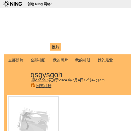
创建 Ning 网络!
爱达荷州立大学中国学生学
Chinese Association of Idaho State University (CAISU)
首页
我的页面
成员
照片
视频
论坛
博客
帮助
ISU
全部照片
全部相册
我的照片
我的相册
我的最爱
qsgysgoh
由
Mitchell
添加于2024 年7月4日12时47分am
浏览相册