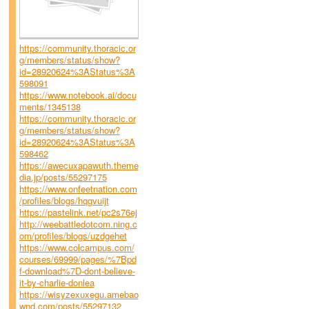
https://community.thoracic.or
g/members/status/show?
id=28920624%3AStatus%3A
598091
https://www.notebook.ai/docu
ments/1345138
https://community.thoracic.or
g/members/status/show?
id=28920624%3AStatus%3A
598462
https://awecuxapawuth.theme
dia.jp/posts/55297175
https://www.onfeetnation.com
/profiles/blogs/hqgvuijt
https://pastelink.net/pc2s76ej
http://weebattledotcom.ning.c
om/profiles/blogs/uzdgehet
https://www.colcampus.com/
courses/69999/pages/%7Bpd
f-download%7D-dont-believe-
it-by-charlie-donlea
https://wisyzexuxegu.amebao
wnd.com/posts/55297132