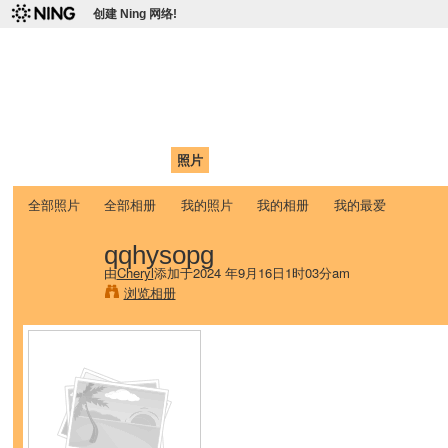
创建 Ning 网络!
爱达荷州立大学中国学生学
Chinese Association of Idaho State University (CAISU)
首页
我的页面
成员
照片
视频
论坛
博客
帮助
ISU
全部照片
全部相册
我的照片
我的相册
我的最爱
qqhysopg
由
Cheryl
添加于2024 年9月16日1时03分am
浏览相册