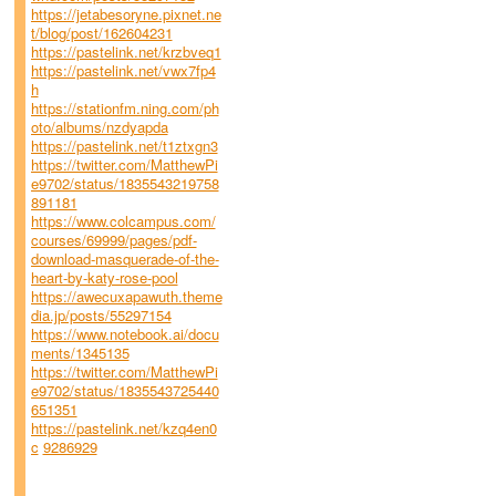
https://jetabesoryne.pixnet.ne
t/blog/post/162604231
https://pastelink.net/krzbveq1
https://pastelink.net/vwx7fp4
h
https://stationfm.ning.com/ph
oto/albums/nzdyapda
https://pastelink.net/t1ztxgn3
https://twitter.com/MatthewPi
e9702/status/1835543219758
891181
https://www.colcampus.com/
courses/69999/pages/pdf-
download-masquerade-of-the-
heart-by-katy-rose-pool
https://awecuxapawuth.theme
dia.jp/posts/55297154
https://www.notebook.ai/docu
ments/1345135
https://twitter.com/MatthewPi
e9702/status/1835543725440
651351
https://pastelink.net/kzq4en0
c
9286929