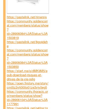
https://pastelink.net/rimersjy
https://community.goldencorr
al.com/members/status/show
?
id=28906084%3AStatus%3A
1503819
https://pastelink.net/8go4deh
e
https://community.goldencorr
al.com/members/status/show
?
id=28906084%3AStatus%3A
1503850
https://start.me/p/dMK9M5/e
pub-download-risques-et-
drives-de-la-vie-relig
https://open.firstory.me/story/
cm0tz2ytj000o01ze3vjy0eg5
https://community.thoracic.or
g/members/status/show?
id=28906104%3AStatus%3A
1177991
https://pastelink.net/g40os1q