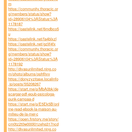
m
https://community.thoracic.or
g/members/status/show?
id=28906104%3AStatus%3A
1178187
https://pastelink.net/6mdbco5
u
https://pastelink.net/fa4blxzl
https://pastelink.net/gzlif4fx
https://community.thoracic.or
g/members/status/show?
id=28906104%3AStatus%3A
1178192
http://divasunlimited.ning.co
m/photo/albums/ophflivv
https://donyzyzitase.localinfo
.jp/posts/55208267
https://start.me/p/MbA0bk/de
scargar-pdf-epub-psicologa-
punk-campaa-d
https://start.me/p/E5Ek5B/onl
ine-read-ebook-la-maison-au-
milieu-de-la-mer-c
https://open.firstory.me/story/
cm0tz2t0w000l01zehq317ncd
http://divasunlimited.ning.co