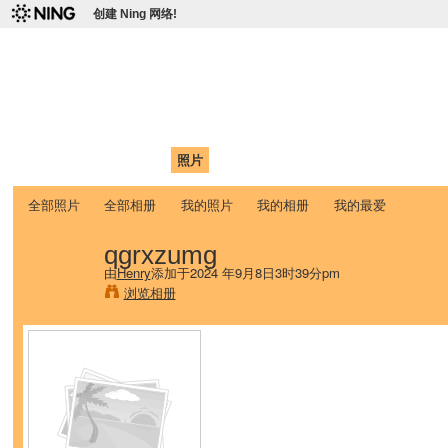
创建 Ning 网络!
爱达荷州立大学中国学生学
Chinese Association of Idaho State University (CAISU)
首页
我的页面
成员
照片
视频
论坛
博客
帮助
ISU
全部照片
全部相册
我的照片
我的相册
我的最爱
qgrxzumg
由
Henry
添加于2024 年9月8日3时39分pm
浏览相册