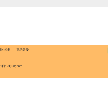
中国学生学者联谊会
University (CAISU)
论坛
博客
帮助
ISU
我的相册
我的最爱
11日12时33分am