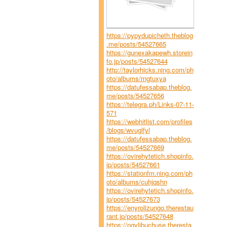
https://pypydupicheth.theblog
.me/posts/54527665
https://gunexakapewh.storein
fo.jp/posts/54527644
http://taylorhicks.ning.com/ph
oto/albums/rngtuxya
https://datufessabap.theblog.
me/posts/54527656
https://telegra.ph/Links-07-11-
571
https://webhitlist.com/profiles
/blogs/wvuglfyl
https://datufessabap.theblog.
me/posts/54527669
https://ovirehytetich.shopinfo.
jp/posts/54527661
https://stationfm.ning.com/ph
oto/albums/cuhjqshn
https://ovirehytetich.shopinfo.
jp/posts/54527673
https://enyrolizungo.therestau
rant.jp/posts/54527648
https://ngylibuchuse.theresta