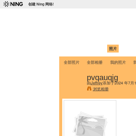
创建 Ning 网络!
爱达荷州立大学
Chinese Association of Idaho State 
首页
我的页面
成员
照片
视频
全部照片
全部相册
我的照片
pvqauqjg
由
Jeffrey
添加于2024 年7月
浏览相册