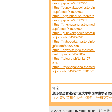
urant.jp/posts/54527640
https://gunexakapewh.storein
fo.jp/posts/54527663
https://ngylibuchuse.theresta
urant.jp/posts/54527637
https://thyshepanena.themedi
a.jp/posts/54527660
https://gunexakapewh.storein
fo.jp/posts/54527652
https://irabededatha.storeinfo.
jp/posts/54527655
https://enyrolizungo.therestau
rant.jp/posts/54527659
https://telegra.ph/Links-07-11-
576
https://thyshepanena.themedi
a.jp/posts/54527671
6701061
评论
您必须是爱达荷州立大学中国学生学者联
加入 爱达荷州立大学中国学生学者联谊会
© 2026 Created by
Webmaster
. 提供支持