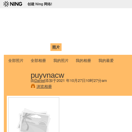
创建 Ning 网络!
爱达荷州立大学中国学生学
Chinese Association of Idaho State University (CAISU)
首页
我的页面
成员
照片
视频
论坛
博客
帮助
ISU
全部照片
全部相册
我的照片
我的相册
我的最爱
puyvnacw
由
Daniel
添加于2021 年10月27日10时27分am
浏览相册