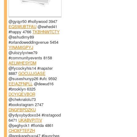
@gyqyr50 #hollywood 3947
EQSWUBTFAU
@ewhed41
#happy 4766
TKBHNWTCTY
@ashudimy89
#orlandoweddingvenue 5454
YINAMIGPYJ
@ulozylyviwe79
#communityevents 8158
AELWHESYDM
@fycockyhis14 #napster
8887
GOCUJJGASE
@suseshunyp26 #ufc 9592
EEIAZFNPLL
@dewud16
#brooklyn 6325
DCYIQEVBOR
@cheknalolu73
#bookstagram 2747
DNGFBPDZKU
@ydyxybydoxo34 #instagood
6471
UKABVPITIV
@peghyck1 #florida 4861
CHOXFTEFZH
@eqokagehuxo47 #launches