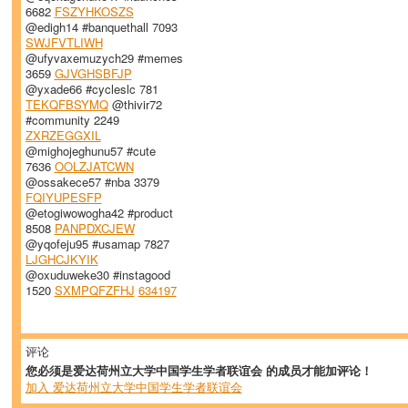
6682
FSZYHKOSZS
@edigh14 #banquethall 7093
SWJFVTLIWH
@ufyvaxemuzych29 #memes
3659
GJVGHSBFJP
@yxade66 #cycleslc 781
TEKQFBSYMQ
@thivir72
#community 2249
ZXRZEGGXIL
@mighojeghunu57 #cute
7636
OOLZJATCWN
@ossakece57 #nba 3379
FQIYUPESFP
@etogiwowogha42 #product
8508
PANPDXCJEW
@yqofeju95 #usamap 7827
LJGHCJKYIK
@oxuduweke30 #instagood
1520
SXMPQFZFHJ
634197
评论
您必须是爱达荷州立大学中国学生学者联谊会 的成员才能加评论！
加入 爱达荷州立大学中国学生学者联谊会