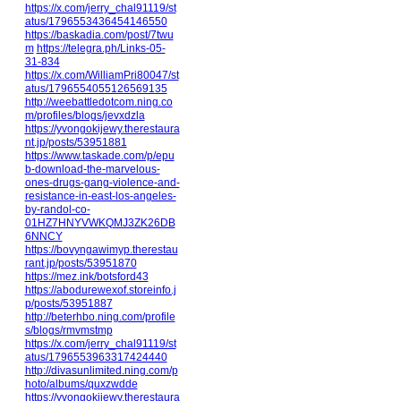
https://x.com/jerry_chal91119/st
atus/1796553436454146550
https://baskadia.com/post/7twu
m
https://telegra.ph/Links-05-
31-834
https://x.com/WilliamPri80047/st
atus/1796554055126569135
http://weebattledotcom.ning.co
m/profiles/blogs/jevxdzla
https://yvongokijewy.therestaura
nt.jp/posts/53951881
https://www.taskade.com/p/epu
b-download-the-marvelous-
ones-drugs-gang-violence-and-
resistance-in-east-los-angeles-
by-randol-co-
01HZ7HNYVWKQMJ3ZK26DB
6NNCY
https://bovyngawimyp.therestau
rant.jp/posts/53951870
https://mez.ink/botsford43
https://abodurewexof.storeinfo.j
p/posts/53951887
http://beterhbo.ning.com/profile
s/blogs/rmvmstmp
https://x.com/jerry_chal91119/st
atus/1796553963317424440
http://divasunlimited.ning.com/p
hoto/albums/quxzwdde
https://yvongokijewy.therestaura