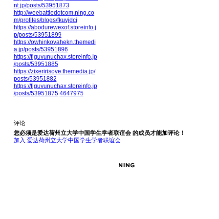
nt.jp/posts/53951873
http://weebattledotcom.ning.co
m/profiles/blogs/fkuvjdci
https://abodurewexof.storeinfo.j
p/posts/53951899
https://owhinkovahekn.themedi
a.jp/posts/53951896
https://figuvunuchax.storeinfo.jp
/posts/53951885
https://zixeririsove.themedia.jp/
posts/53951882
https://figuvunuchax.storeinfo.jp
/posts/53951875
4647975
评论
您必须是爱达荷州立大学中国学生学者联谊会 的成员才能加评论！
加入 爱达荷州立大学中国学生学者联谊会
© 2026 Created by
Webmaster
. 提供支持