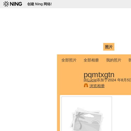
创建 Ning 网络!
爱达荷州立大学
Chinese Association of Idaho State 
首页
我的页面
成员
照片
视频
全部照片
全部相册
我的照片
pqmtxgtn
由
Lucie
添加于2024 年8月5
浏览相册