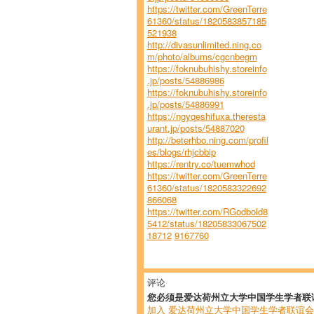
https://twitter.com/GreenTerre
61360/status/1820583857185
521938
http://divasunlimited.ning.co
m/photo/albums/cgcnbegm
https://foknubuhishy.storeinfo
.jp/posts/54886986
https://foknubuhishy.storeinfo
.jp/posts/54886991
https://ngyqeshifuxa.theresta
urant.jp/posts/54887020
http://beterhbo.ning.com/profil
es/blogs/rhjcbbip
https://rentry.co/tuemwhod
https://twitter.com/GreenTerre
61360/status/1820583322692
866068
https://twitter.com/RGodbold8
5412/status/18205833067502
18712
9167760
评论
您必须是爱达荷州立大学中国学生学者联
加入 爱达荷州立大学中国学生学者联谊会