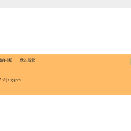
中国学生学者联谊会
University (CAISU)
论坛
博客
帮助
ISU
我的相册
我的最爱
日6时18分pm