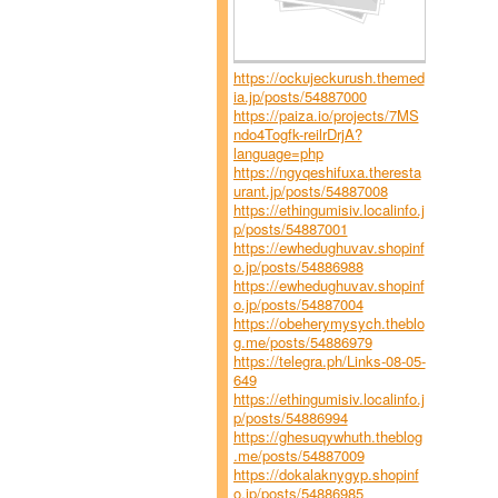
https://ockujeckurush.themed
ia.jp/posts/54887000
https://paiza.io/projects/7MS
ndo4Togfk-reilrDrjA?
language=php
https://ngyqeshifuxa.theresta
urant.jp/posts/54887008
https://ethingumisiv.localinfo.j
p/posts/54887001
https://ewhedughuvav.shopinf
o.jp/posts/54886988
https://ewhedughuvav.shopinf
o.jp/posts/54887004
https://obeherymysych.theblo
g.me/posts/54886979
https://telegra.ph/Links-08-05-
649
https://ethingumisiv.localinfo.j
p/posts/54886994
https://ghesuqywhuth.theblog
.me/posts/54887009
https://dokalaknygyp.shopinf
o.jp/posts/54886985