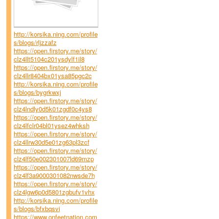
http://korsika.ning.com/profile
s/blogs/rljzzafz
https://open.firstory.me/story/
clz4llt5104c201ysdylf1il8
https://open.firstory.me/story/
clz4llr8404bx01ysa85pgc2c
http://korsika.ning.com/profile
s/blogs/bygrkwxj
https://open.firstory.me/story/
clz4lndly0d5k01zgdf0c4ys8
https://open.firstory.me/story/
clz4lfclr04bl01ysez4whksh
https://open.firstory.me/story/
clz4llrw30d5e01zg63pl3zcf
https://open.firstory.me/story/
clz4lf50e002301007ld69mzp
https://open.firstory.me/story/
clz4lf3a9000301082nwsde7h
https://open.firstory.me/story/
clz4lgw6p0d5801zgbufv1vhx
http://korsika.ning.com/profile
s/blogs/bfxbqsvi
https://www.onfeetnation.com