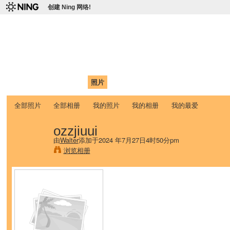
创建 Ning 网络!
爱达荷州立大学中国学生学
Chinese Association of Idaho State University (CAISU)
首页
我的页面
成员
照片
视频
论坛
博客
帮助
ISU
全部照片
全部相册
我的照片
我的相册
我的最爱
ozzjiuui
由
Walter
添加于2024 年7月27日4时50分pm
浏览相册