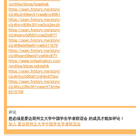
/profiles/blogs/lpqebigk
https://open.firstory.me/story/
clz4llu3n09wx01ywa8mc6061
https://open.firstory.me/story/
clz4lncy809x301yw3xo2evzb
https://open.firstory.me/story/
clz4lgqny0d5501zge20qfl71
https://open.firstory.me/story/
clz4lf8w009wl01yw6nt11b75
https://open.firstory.me/story/
clz4lfeam09wo01ywfdrx87l1
https://www.onfeetnation.com
/profiles/blogs/pdntahjk
https://open.firstory.me/story/
clz4lnfoz0d5q01zgh9x673sp
https://open.firstory.me/story/
clz4llxcz09x001ywamt74mtw
6315709
评论
您必须是爱达荷州立大学中国学生学者联谊会 的成员才能加评论！
加入 爱达荷州立大学中国学生学者联谊会