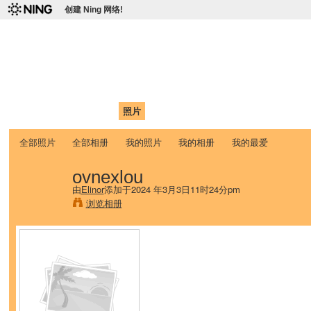
创建 Ning 网络!
爱达荷州立大学中国学生学
Chinese Association of Idaho State University (CAISU)
首页
我的页面
成员
照片
视频
论坛
博客
帮助
ISU
全部照片
全部相册
我的照片
我的相册
我的最爱
ovnexlou
由
Elinor
添加于2024 年3月3日11时24分pm
浏览相册