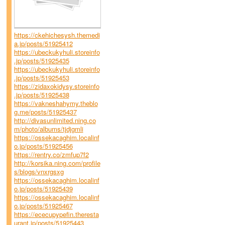
https://ckehichesysh.themedi
a.jp/posts/51925412
https://ubeckukyhuli.storeinfo
.jp/posts/51925435
https://ubeckukyhuli.storeinfo
.jp/posts/51925453
https://zidaxokidysy.storeinfo
.jp/posts/51925438
https://vakneshahymy.theblo
g.me/posts/51925437
http://divasunlimited.ning.co
m/photo/albums/tjdjgmli
https://ossekacaghim.localinf
o.jp/posts/51925456
https://rentry.co/zmfup7f2
http://korsika.ning.com/profile
s/blogs/vnxrgsxg
https://ossekacaghim.localinf
o.jp/posts/51925439
https://ossekacaghim.localinf
o.jp/posts/51925467
https://ececupypefin.theresta
urant.jp/posts/51925443