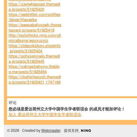
https://xaviwhapogol.themedi
a.jp/posts/51925420
https://webhitlist.com/profiles
/blogs/hfwxwtke
https://ewepabafyxowh.theres
taurant.jp/posts/51925418
http://taylorhicks.ning.com/ph
oto/albums/wpyxuzmz
https://zidaxokidysy.storeinfo
.jp/posts/51925424
https://pohysarynelo.themedi
a.jp/posts/51925445
https://vakneshahymy.theblo
g.me/posts/51925454
https://ckehichesysh.themedi
a.jp/posts/51925421
1747189
评论
您必须是爱达荷州立大学中国学生学者联谊会 的成员才能加评论！
加入 爱达荷州立大学中国学生学者联谊会
© 2026 Created by
Webmaster
. 提供支持