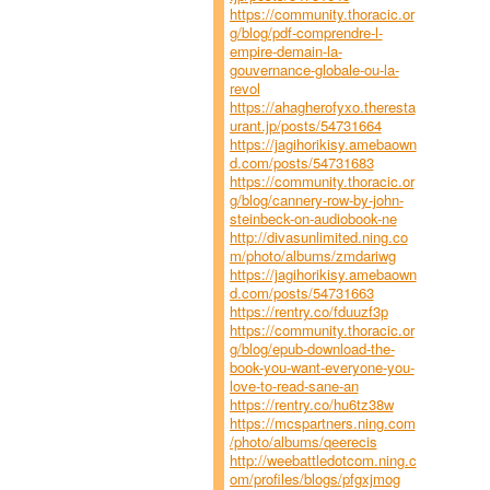
https://community.thoracic.or
g/blog/pdf-comprendre-l-
empire-demain-la-
gouvernance-globale-ou-la-
revol
https://ahagherofyxo.theresta
urant.jp/posts/54731664
https://jagihorikisy.amebaown
d.com/posts/54731683
https://community.thoracic.or
g/blog/cannery-row-by-john-
steinbeck-on-audiobook-ne
http://divasunlimited.ning.co
m/photo/albums/zmdariwg
https://jagihorikisy.amebaown
d.com/posts/54731663
https://rentry.co/fduuzf3p
https://community.thoracic.or
g/blog/epub-download-the-
book-you-want-everyone-you-
love-to-read-sane-an
https://rentry.co/hu6tz38w
https://mcspartners.ning.com
/photo/albums/qeerecis
http://weebattledotcom.ning.c
om/profiles/blogs/pfgxjmog