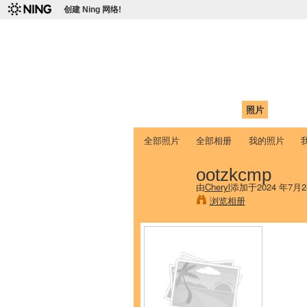
创建 Ning 网络!
爱达荷州立大学
Chinese Association of Idaho State 
首页
我的页面
成员
照片
视频
全部照片
全部相册
我的照片
ootzkcmp
由
Cheryl
添加于2024 年7月2
浏览相册