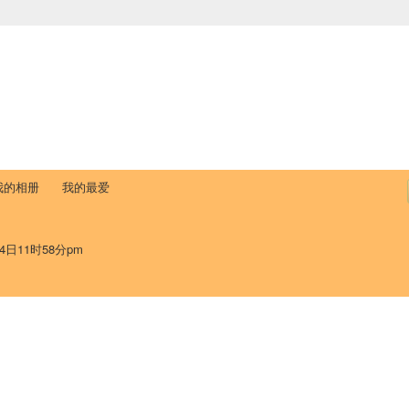
中国学生学者联谊会
University (CAISU)
论坛
博客
帮助
ISU
我的相册
我的最爱
4日11时58分pm