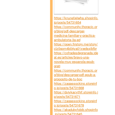
https://knunefajiwha.shopinfo.
jp/posts/54731654
https://community.thoracic.or
g/blog/pdf-descargar-
medicina-familiar-y-practica-
ambulatoria-3a-ed
https://open.firstory.me/story/
clz0qom4b04ya01xwdssjbfbr
https://cofradesdegranada.ide
al.es/articles/bravo-una-
novela-muy-espanola-epub-
grati
https://community.thoracic.or
g/blog/descargar-pdf-epub-a-
proposito-de-tu-boc
https://zaqassockino.storeinf
o.jp/posts/54731668
https://dujykacythif.storeinfo.j
p/posts/54731671
https://zaqassockino.storeinf
o.jp/posts/54731678
https://akadubyfobib.shopinfo
.jp/posts/54731645