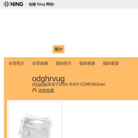
创建 Ning 网络!
爱达荷州立大学中国学生学
Chinese Association of Idaho State University (CAISU)
首页
我的页面
成员
照片
视频
论坛
博客
帮助
ISU
全部照片
全部相册
我的照片
我的相册
我的最爱
odghrvug
由
Daniel
添加于2024 年8月1日6时56分am
浏览相册