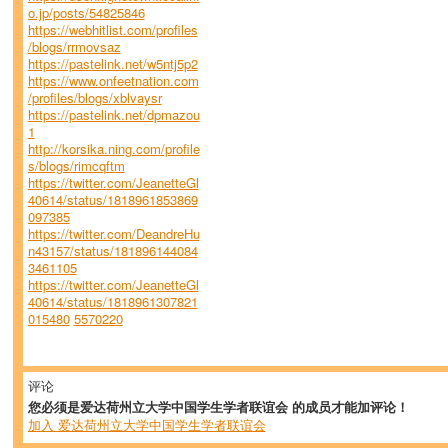
o.jp/posts/54825846
https://webhitlist.com/profiles
/blogs/rrmovsaz
https://pastelink.net/w5ntj5p2
https://www.onfeetnation.com
/profiles/blogs/xblvaysr
https://pastelink.net/dpmazou
1
http://korsika.ning.com/profile
s/blogs/rimcqftm
https://twitter.com/JeanetteGl
40614/status/1818961853869
097385
https://twitter.com/DeandreHu
n43157/status/181896144084
3461105
https://twitter.com/JeanetteGl
40614/status/1818961307821
015480
5570220
评论
您必须是爱达荷州立大学中国学生学者联谊会 的成员才能加评论！
加入 爱达荷州立大学中国学生学者联谊会