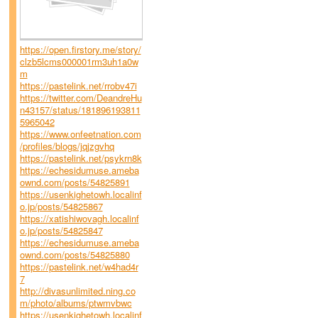
https://open.firstory.me/story/
clzb5lcms000001rm3uh1a0w
m
https://pastelink.net/rrobv47i
https://twitter.com/DeandreHu
n43157/status/181896193811
5965042
https://www.onfeetnation.com
/profiles/blogs/jqjzgvhq
https://pastelink.net/psykrn8k
https://echesidumuse.ameba
ownd.com/posts/54825891
https://usenkighetowh.localinf
o.jp/posts/54825867
https://xatishiwovagh.localinf
o.jp/posts/54825847
https://echesidumuse.ameba
ownd.com/posts/54825880
https://pastelink.net/w4had4r
7
http://divasunlimited.ning.co
m/photo/albums/ptwmvbwc
https://usenkighetowh.localinf