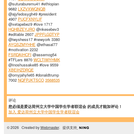
@suturaburemu41 #ethiopian
9682
LXZVXWQNQB
@ajyfedosygh49 #president
4907
PUCFXNYLIF
@xetapebez9 #love 1717
HQHBZEYJRO
@nkesebev3
#editable 2607
JPPFLGDTYP
@iwyshess17 #newyork 3380
AYQSZMYHHE
@ethasal77
#motivation 2232
FSRDAIHCFI
@assemog54
#TFLers 8870
WCLTIWYHMK
@inoshussake85 #love 9559
XBEIHZDRQE
@omyjahyfe65 #donaldtrump
7002
NQFPJKTSCO
3568535
评论
您必须是爱达荷州立大学中国学生学者联谊会 的成员才能加评论！
加入 爱达荷州立大学中国学生学者联谊会
© 2026 Created by
Webmaster
. 提供支持