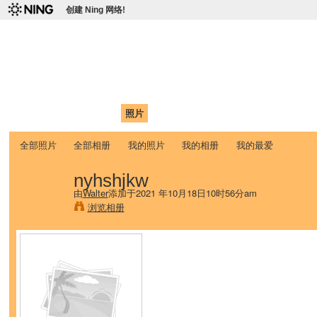
创建 Ning 网络!
爱达荷州立大学中国学生学
Chinese Association of Idaho State University (CAISU)
首页
我的页面
成员
照片
视频
论坛
博客
帮助
ISU
全部照片
全部相册
我的照片
我的相册
我的最爱
nyhshjkw
由
Walter
添加于2021 年10月18日10时56分am
浏览相册