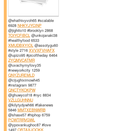
@ehathivyvoh65 #scalable
6928
NHKYJYCINP
@jighito10 #brooklyn 2868
TOIYCFIBCL
@unkojanaki38
#healthyfood 6533
XMUDBXYIOL
@assotygu60
#style 2716
XVVXFVHAFX
@upizo95 #picoftheday 6464
ZYQMVCATMR
@uvachymyfovy35
#newyorkcity 1259
QNYZUREMLD
@cijughiximowh45
#instagram 9877
QNCTYKOKPW
@ghuwycof18 #nyc 8834
VZLLGUHNNU
@kilytydywh66 #fakenews
5846
MMTXEBNWRB
@shase57 #hiphop 6759
PCWTRRVGWL
@ypovankughoc87 #love
1497
OBTAXJOOKK