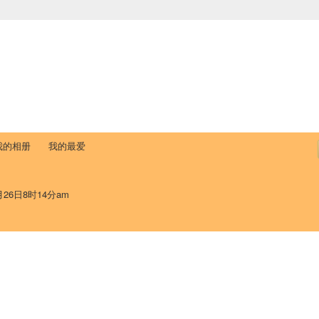
中国学生学者联谊会
University (CAISU)
论坛
博客
帮助
ISU
我的相册
我的最爱
月26日8时14分am