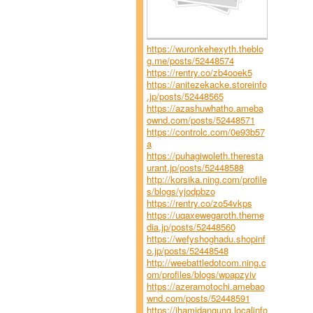
https://wuronkehexyth.theblo
g.me/posts/52448574
https://rentry.co/zb4ooek5
https://anitezekacke.storeinfo
.jp/posts/52448565
https://azashuwhatho.ameba
ownd.com/posts/52448571
https://controlc.com/0e93b57
a
https://puhagiwoleth.theresta
urant.jp/posts/52448588
http://korsika.ning.com/profile
s/blogs/yjodpbzo
https://rentry.co/zo54vkps
https://uqaxewegaroth.theme
dia.jp/posts/52448560
https://wefyshoghadu.shopinf
o.jp/posts/52448548
http://weebattledotcom.ning.c
om/profiles/blogs/wpapzyiv
https://azeramotochi.amebao
wnd.com/posts/52448591
https://ihamidangung.localinfo