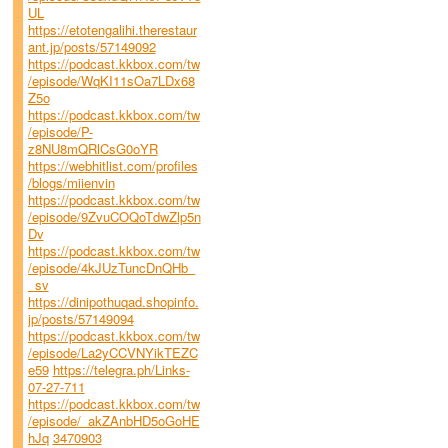
UL
https://etotengalihi.therestaur
ant.jp/posts/57149092
https://podcast.kkbox.com/tw
/episode/WqKI11sOa7LDx68
Z5o
https://podcast.kkbox.com/tw
/episode/P-
z8NU8mQRlCsG0oYR
https://webhitlist.com/profiles
/blogs/miienvin
https://podcast.kkbox.com/tw
/episode/9ZvuCOQoTdwZlp5n
Dv
https://podcast.kkbox.com/tw
/episode/4kJUzTuncDnQHb_
_sv
https://dinipothuqad.shopinfo.
jp/posts/57149094
https://podcast.kkbox.com/tw
/episode/La2yCCVNYikTEZC
e59
https://telegra.ph/Links-
07-27-711
https://podcast.kkbox.com/tw
/episode/_akZAnbHD5oGoHE
hJq
3470903