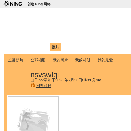
创建 Ning 网络!
爱达荷州立大学中国学生学
Chinese Association of Idaho State University (CAISU)
首页
我的页面
成员
照片
视频
论坛
博客
帮助
ISU
全部照片
全部相册
我的照片
我的相册
我的最爱
nsvswlqi
由
Elinor
添加于2025 年7月26日8时20分pm
浏览相册