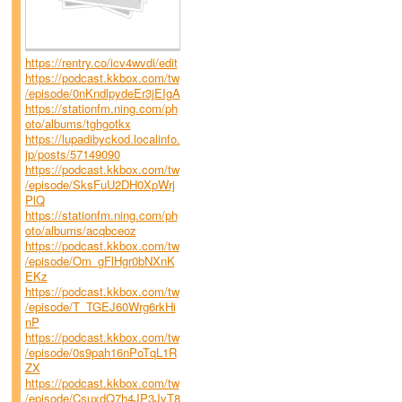
https://rentry.co/icv4wvdi/edit
https://podcast.kkbox.com/tw
/episode/0nKndlpydeEr3jEIgA
https://stationfm.ning.com/ph
oto/albums/tghgotkx
https://lupadibyckod.localinfo.
jp/posts/57149090
https://podcast.kkbox.com/tw
/episode/SksFuU2DH0XpWrj
PlQ
https://stationfm.ning.com/ph
oto/albums/acqbceoz
https://podcast.kkbox.com/tw
/episode/Om_gFlHgr0bNXnK
EKz
https://podcast.kkbox.com/tw
/episode/T_TGEJ60Wrg6rkHi
nP
https://podcast.kkbox.com/tw
/episode/0s9pah16nPoTqL1R
ZX
https://podcast.kkbox.com/tw
/episode/CsuxdQ7h4JP3JvT8