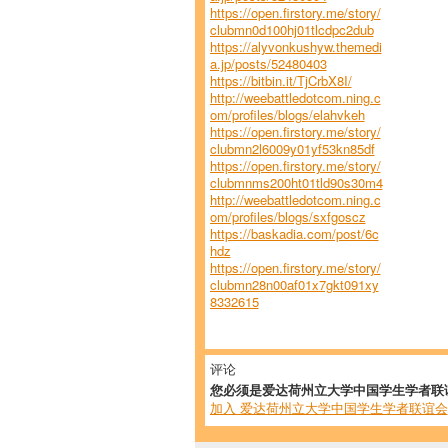
https://open.firstory.me/story/
clubmn0d100hj01tlcdpc2dub
https://alyvonkushyw.themedi
a.jp/posts/52480403
https://bitbin.it/TjCrbX8I/
http://weebattledotcom.ning.c
om/profiles/blogs/elahvkeh
https://open.firstory.me/story/
clubmn2l6009y01yf53kn85df
https://open.firstory.me/story/
clubmnms200ht01tld90s30m4
http://weebattledotcom.ning.c
om/profiles/blogs/sxfgoscz
https://baskadia.com/post/6c
hdz
https://open.firstory.me/story/
clubmn28n00af01x7gkt091xy
8332615
评论
您必须是爱达荷州立大学中国学生学者联
加入 爱达荷州立大学中国学生学者联谊会