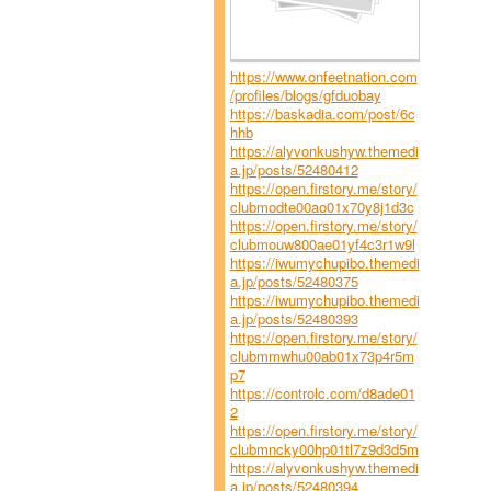
https://www.onfeetnation.com
/profiles/blogs/gfduobay
https://baskadia.com/post/6c
hhb
https://alyvonkushyw.themedi
a.jp/posts/52480412
https://open.firstory.me/story/
clubmodte00ao01x70y8j1d3c
https://open.firstory.me/story/
clubmouw800ae01yf4c3r1w9l
https://iwumychupibo.themedi
a.jp/posts/52480375
https://iwumychupibo.themedi
a.jp/posts/52480393
https://open.firstory.me/story/
clubmmwhu00ab01x73p4r5m
p7
https://controlc.com/d8ade01
2
https://open.firstory.me/story/
clubmncky00hp01tl7z9d3d5m
https://alyvonkushyw.themedi
a.jp/posts/52480394