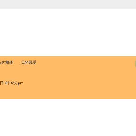
中国学生学者联谊会
University (CAISU)
论坛
博客
帮助
ISU
我的相册
我的最爱
8日3时32分pm