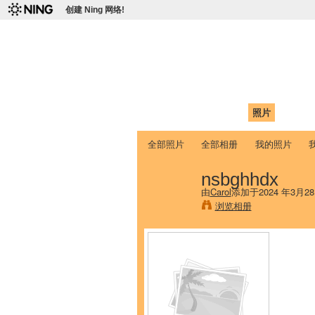
创建 Ning 网络!
爱达荷州立大学
Chinese Association of Idaho State 
首页
我的页面
成员
照片
视频
全部照片
全部相册
我的照片
nsbghhdx
由
Carol
添加于2024 年3月2
浏览相册