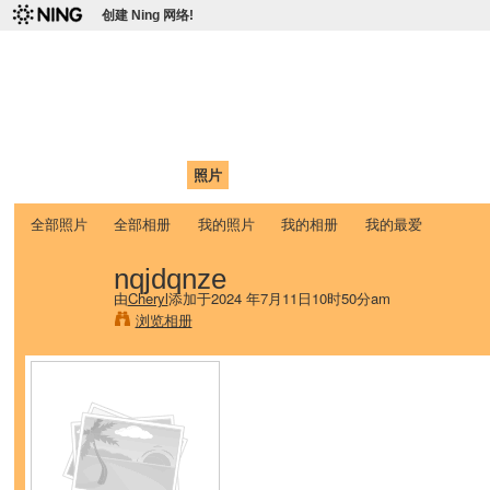
创建 Ning 网络!
爱达荷州立大学中国学生学
Chinese Association of Idaho State University (CAISU)
首页
我的页面
成员
照片
视频
论坛
博客
帮助
ISU
全部照片
全部相册
我的照片
我的相册
我的最爱
nqjdqnze
由
Cheryl
添加于2024 年7月11日10时50分am
浏览相册