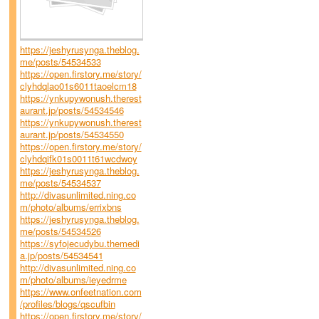
https://jeshyrusynga.theblog.
me/posts/54534533
https://open.firstory.me/story/
clyhdqlao01s6011taoelcm18
https://ynkupywonush.therest
aurant.jp/posts/54534546
https://ynkupywonush.therest
aurant.jp/posts/54534550
https://open.firstory.me/story/
clyhdqifk01s0011t61wcdwoy
https://jeshyrusynga.theblog.
me/posts/54534537
http://divasunlimited.ning.co
m/photo/albums/errixbns
https://jeshyrusynga.theblog.
me/posts/54534526
https://syfojecudybu.themedi
a.jp/posts/54534541
http://divasunlimited.ning.co
m/photo/albums/ieyedrme
https://www.onfeetnation.com
/profiles/blogs/qscufbin
https://open.firstory.me/story/