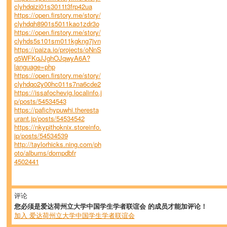
clyhdqizi01s3011t3frp42ua
https://open.firstory.me/story/
clyhdqh8901s5011kao1zdr3o
https://open.firstory.me/story/
clyhds5s101sm011kgkng7jvn
https://paiza.io/projects/oNnS
q5WFKqJJghOJqwyA6A?
language=php
https://open.firstory.me/story/
clyhdqo2y00hc011s7na6cde2
https://issafochevig.localinfo.j
p/posts/54534543
https://pafichypuwhi.theresta
urant.jp/posts/54534542
https://nkypithoknix.storeinfo.
jp/posts/54534539
http://taylorhicks.ning.com/ph
oto/albums/dompdbfr
4502441
评论
您必须是爱达荷州立大学中国学生学者联谊会 的成员才能加评论！
加入 爱达荷州立大学中国学生学者联谊会