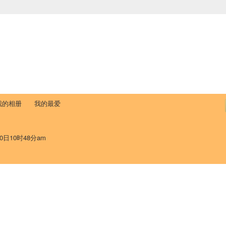
中国学生学者联谊会
University (CAISU)
论坛
博客
帮助
ISU
我的相册
我的最爱
0日10时48分am