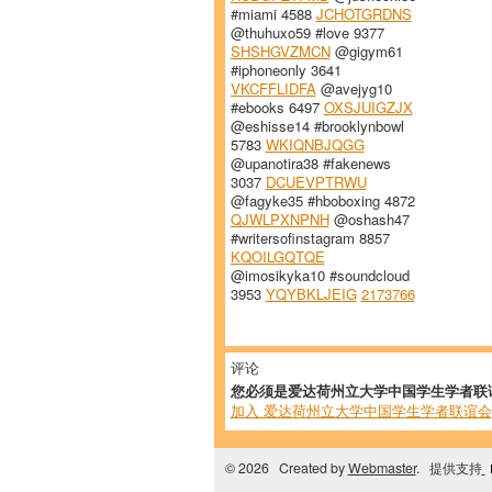
#miami 4588
JCHOTGRDNS
@thuhuxo59 #love 9377
SHSHGVZMCN
@gigym61
#iphoneonly 3641
VKCFFLIDFA
@avejyg10
#ebooks 6497
OXSJUIGZJX
@eshisse14 #brooklynbowl
5783
WKIQNBJQGG
@upanotira38 #fakenews
3037
DCUEVPTRWU
@fagyke35 #hboboxing 4872
QJWLPXNPNH
@oshash47
#writersofinstagram 8857
KQOILGQTQE
@imosikyka10 #soundcloud
3953
YQYBKLJEIG
2173766
评论
您必须是爱达荷州立大学中国学生学者联
加入 爱达荷州立大学中国学生学者联谊会
© 2026 Created by
Webmaster
. 提供支持