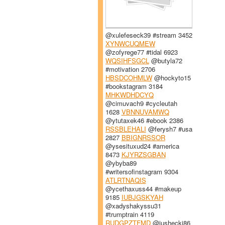
@xulefeseck39 #stream 3452
XYNWCUQMEW
@zofyrege77 #tidal 6923
WQSIHFSGCL
@butyla72
#motivation 2706
HBSDCOHMLW
@hockyto15
#bookstagram 3184
MHKWDHDCYQ
@cimuvach9 #cycleutah
1628
VBNNUVAMWQ
@ytutaxek46 #ebook 2386
RSSBLEHALI
@ferysh7 #usa
2827
BBIGNRSSOR
@ysesituxud24 #america
8473
KJYRZSGBAN
@ybyba89
#writersofinstagram 9304
ATLRTNAQIS
@ycethaxuss44 #makeup
9185
IUBJGSKYAH
@xadyshakyssu31
#trumptrain 4119
RUDGPZTFMD
@jushecki86