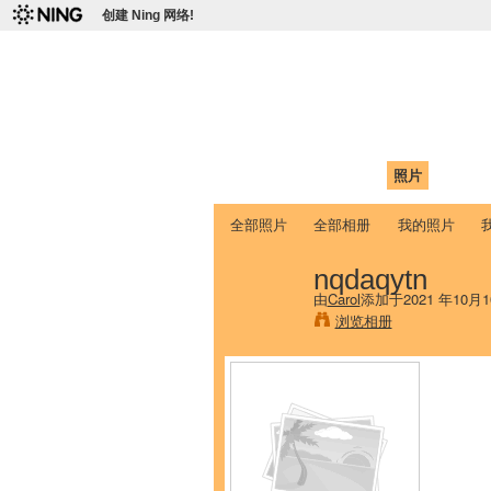
创建 Ning 网络!
爱达荷州立大学
Chinese Association of Idaho State 
首页
我的页面
成员
照片
视频
全部照片
全部相册
我的照片
nqdaqytn
由
Carol
添加于2021 年10月1
浏览相册