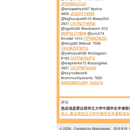
JPEBWZJOJD
@emiqawhysh97 #potus
4605
JKSDIYYXMA
@bighucajuwith10 #beautiful
2931
CVVNJTHENS
@ogotho90 #bookworm 915
MDPSLITHBW
@ycich74
#model 1413
ITPNNCWJSI
@ehuja93 #ebook 7558
OAXMZDTWYQ
@ywhossath92 #instagram
8163
CISPMUNJFQ
@erepirenke73 #losangeles
3957
CECPNFSAXN
@ssynudaven6
#communityevents 7920
AKKGWROJRH
7425375
评论
您必须是爱达荷州立大学中国学生学者联
加入 爱达荷州立大学中国学生学者联谊会
© 2026 Created by
Webmaster
. 提供支持