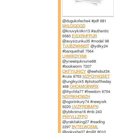
@dugukofeche4 #pdf 681
MIILCIQOQD
@knuvyknikn13 #authentic
6583
EISXRHFPUR
@avysizunku35 #model 98
TUUBZWHMDT
@ydiky24
#banquethall 7564
LHWIKDYXMI
@ynewiquknume68
#bookworm 7207
OKFYIUHICY
@ewhobut34
#cute 9753
MZPQYHQSET
@ungikyck5 #photooftheday
468
OHCAMOBWRX
@ihychila77 #freedom 6754
NGYRKHOWZH
@ogoninkury74 #newyork
9220
UVZPRDBAPN
@ybiknima16 #rnb 243
PNYVLLZFPO
@yrakitaking27 #reading
2297
BVTELWOSML
@onkyshe37 #millit 8010