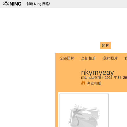
创建 Ning 网络!
爱达荷州立大学
Chinese Association of Idaho State 
首页
我的页面
成员
照片
视频
全部照片
全部相册
我的照片
nkymyeay
由
Linda
添加于2021 年8月2
浏览相册