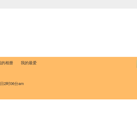
中国学生学者联谊会
University (CAISU)
论坛
博客
帮助
ISU
我的相册
我的最爱
9日2时06分am