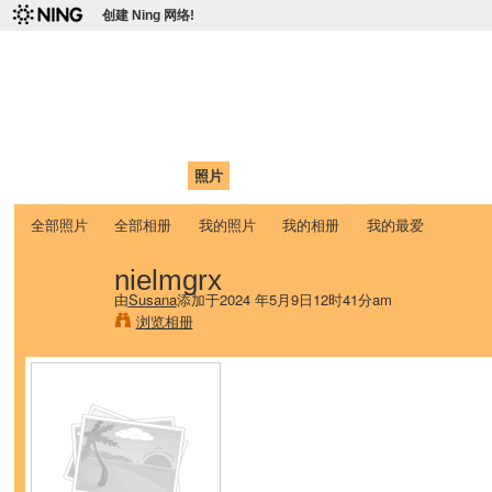
创建 Ning 网络!
爱达荷州立大学中国学生学
Chinese Association of Idaho State University (CAISU)
首页
我的页面
成员
照片
视频
论坛
博客
帮助
ISU
全部照片
全部相册
我的照片
我的相册
我的最爱
nielmgrx
由
Susana
添加于2024 年5月9日12时41分am
浏览相册