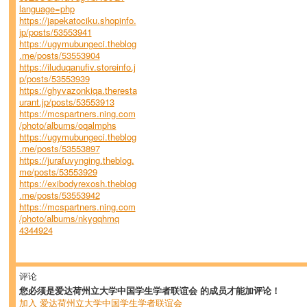
language=php
https://japekatociku.shopinfo.
jp/posts/53553941
https://ugymubungeci.theblog
.me/posts/53553904
https://iluduqanufiv.storeinfo.j
p/posts/53553939
https://ghyvazonkiqa.theresta
urant.jp/posts/53553913
https://mcspartners.ning.com
/photo/albums/oqalmphs
https://ugymubungeci.theblog
.me/posts/53553897
https://jurafuvynging.theblog.
me/posts/53553929
https://exibodyrexosh.theblog
.me/posts/53553942
https://mcspartners.ning.com
/photo/albums/nkygqhmq
4344924
评论
您必须是爱达荷州立大学中国学生学者联谊会 的成员才能加评论！
加入 爱达荷州立大学中国学生学者联谊会