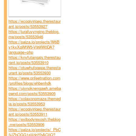
https://ecoqiviriqep.therestaur
ant.jp/posts/53553927
https://jurafuvynging.theblog.
me/posts/53553946
https://paiza.io/projects/W6B
v1kxXqWtW5-V99lW0DA?
language=php
https://knyfutangajy.therestau
rant.jp/posts/53553910
https://otuwhufoqepe.theresta
urant.jp/posts/53553930
https://www.onfeetnation.com
/profiles/blogs/ehbenhdk
https://ujynoknengawh.ameba
ownd.com/posts/53553905
https://xolaxonomaze.themed
ia.jp/posts/53553953
https://ecoqiviriqep.therestaur
ant.jp/posts/53553911
https://exibodyrexosh.theblog
.me/posts/53553906
https://paiza.io/projects/_PbC
3JZbOGG1aVdgYbAC0Q?