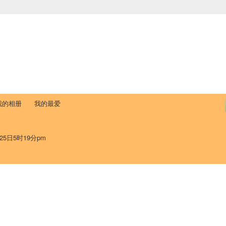
中国学生学者联谊会
University (CAISU)
论坛
博客
帮助
ISU
我的相册
我的最爱
25日5时19分pm