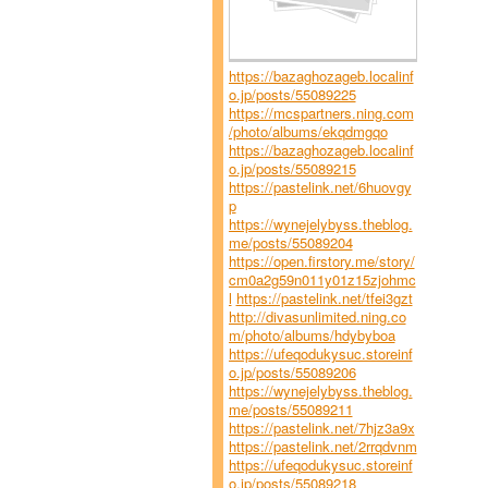
https://bazaghozageb.localinf
o.jp/posts/55089225
https://mcspartners.ning.com
/photo/albums/ekqdmgqo
https://bazaghozageb.localinf
o.jp/posts/55089215
https://pastelink.net/6huovgy
p
https://wynejelybyss.theblog.
me/posts/55089204
https://open.firstory.me/story/
cm0a2g59n011y01z15zjohmc
l
https://pastelink.net/tfei3gzt
http://divasunlimited.ning.co
m/photo/albums/hdybyboa
https://ufeqodukysuc.storeinf
o.jp/posts/55089206
https://wynejelybyss.theblog.
me/posts/55089211
https://pastelink.net/7hjz3a9x
https://pastelink.net/2rrqdvnm
https://ufeqodukysuc.storeinf
o.jp/posts/55089218