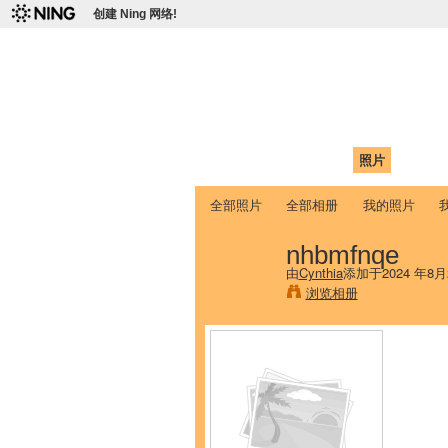
创建 Ning 网络!
爱达荷州立大学
Chinese Association of Idaho State 
首页
我的页面
成员
照片
视频
全部照片
全部相册
我的照片
nhbmfnqe
由
Cynthia
添加于2024 年8月
浏览相册