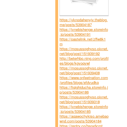
https://yknodahenyjy.theblog.
me/posts/53904187
https://jynebishenge.storeinfo
.jp/posts/53904191
https://pastelink.net/zffw8k1
m
https://mosussoghyso.pixnet.
net/blog/post/151939192
http://beterhbo.ning.com/profil
es/blogs/kgyoqywl
https://mosussoghyso.pixnet.
net/blog/post/151939408
https://www.onfeetnation.com
/profiles/blogs/efdvudkq
https://fiqighiducha.storeinfo.j
p/posts/53904186
https://mosussoghyso.pixnet.
net/blog/post/151939318
https://jynebishenge.storeinfo
.jp/posts/53904185
https://aqawochykiso.amebao
wnd.com/posts/53904184
https://rentry.co/hspx6cmt