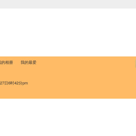
中国学生学者联谊会
University (CAISU)
论坛
博客
帮助
ISU
我的相册
我的最爱
27日6时42分pm