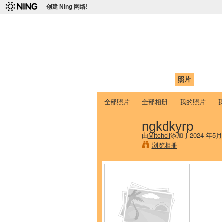
创建 Ning 网络!
爱达荷州立大学
Chinese Association of Idaho State 
首页
我的页面
成员
照片
视频
全部照片
全部相册
我的照片
ngkdkyrp
由
Mitchell
添加于2024 年5月
浏览相册