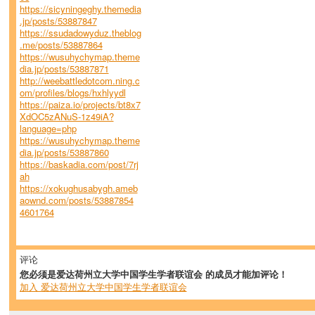
https://sicyningeghy.themedia
.jp/posts/53887847
https://ssudadowyduz.theblog
.me/posts/53887864
https://wusuhychymap.theme
dia.jp/posts/53887871
http://weebattledotcom.ning.c
om/profiles/blogs/hxhlyydl
https://paiza.io/projects/bt8x7
XdOC5zANuS-1z49iA?
language=php
https://wusuhychymap.theme
dia.jp/posts/53887860
https://baskadia.com/post/7rj
ah
https://xokughusabygh.ameb
aownd.com/posts/53887854
4601764
评论
您必须是爱达荷州立大学中国学生学者联谊会 的成员才能加评论！
加入 爱达荷州立大学中国学生学者联谊会