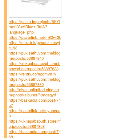
https://paiza.io/projects/6SYI
mo3iY-e5DkicsiRi3A?
language=php
https://pastelink.net/rn83wr3b
https://mez.ink/pyssozizesyj
e_93
https://pukisathuvom.theblog.
me/posts/53887840
https://xokughusabygh.ameb
aownd.com/posts/53887838
https://rentry.co/8ggmv87y
https://pukisathuvom.theblog.
me/posts/53887830
http://divasunlimited.ning.co
m/photo/albums/fkmgeqyd
https://baskadia.com/post/7rj
b7
https://pastelink.net/uyuoeua
9
https://uknapababuth.storeinf
o.jp/posts/53887858
https://baskadia.com/post/7rj
68