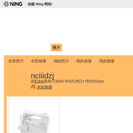
创建 Ning 网络!
爱达荷州立大学中国学生学
Chinese Association of Idaho State University (CAISU)
首页
我的页面
成员
照片
视频
论坛
博客
帮助
ISU
全部照片
全部相册
我的照片
我的相册
我的最爱
nciiidzj
由
Edna
添加于2024 年5月26日11时53分pm
浏览相册