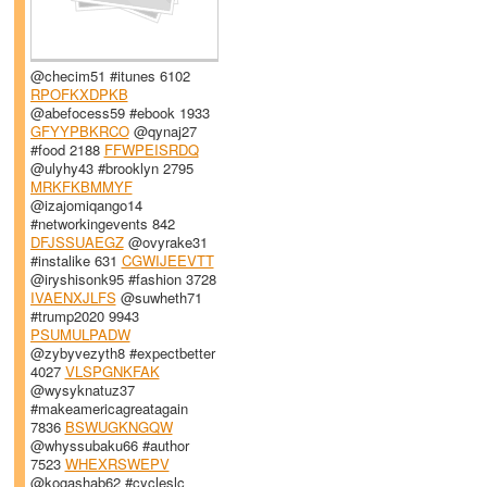
@checim51 #itunes 6102
RPOFKXDPKB
@abefocess59 #ebook 1933
GFYYPBKRCO
@qynaj27
#food 2188
FFWPEISRDQ
@ulyhy43 #brooklyn 2795
MRKFKBMMYF
@izajomiqango14
#networkingevents 842
DFJSSUAEGZ
@ovyrake31
#instalike 631
CGWIJEEVTT
@iryshisonk95 #fashion 3728
IVAENXJLFS
@suwheth71
#trump2020 9943
PSUMULPADW
@zybyvezyth8 #expectbetter
4027
VLSPGNKFAK
@wysyknatuz37
#makeamericagreatagain
7836
BSWUGKNGQW
@whyssubaku66 #author
7523
WHEXRSWEPV
@kogashab62 #cycleslc