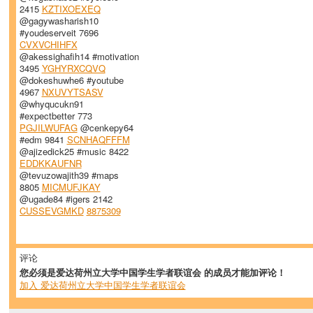
2415
KZTIXOEXEQ
@gagywasharish10
#youdeserveit 7696
CVXVCHIHFX
@akessighafih14 #motivation
3495
YGHYRXCQVQ
@dokeshuwhe6 #youtube
4967
NXUVYTSASV
@whyqucukn91
#expectbetter 773
PGJILWUFAG
@cenkepy64
#edm 9841
SCNHAQFFFM
@ajizedick25 #music 8422
EDDKKAUFNR
@tevuzowajith39 #maps
8805
MICMUFJKAY
@ugade84 #igers 2142
CUSSEVGMKD
8875309
评论
您必须是爱达荷州立大学中国学生学者联谊会 的成员才能加评论！
加入 爱达荷州立大学中国学生学者联谊会