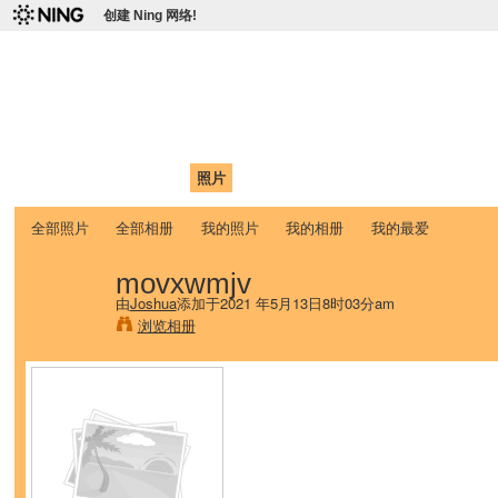
创建 Ning 网络!
爱达荷州立大学中国学生学
Chinese Association of Idaho State University (CAISU)
首页
我的页面
成员
照片
视频
论坛
博客
帮助
ISU
全部照片
全部相册
我的照片
我的相册
我的最爱
movxwmjv
由
Joshua
添加于2021 年5月13日8时03分am
浏览相册