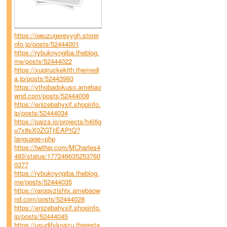
https://owuzugerevygh.storei
nfo.jp/posts/52444001
https://rybuknyngiba.theblog.
me/posts/52444022
https://xupiruckekith.themedi
a.jp/posts/52443993
https://ythobadokuso.amebao
wnd.com/posts/52444008
https://enizebahyxif.shopinfo.
jp/posts/52444034
https://paiza.io/projects/h4I6g
u7x8sX0ZGTjiEAPtQ?
language=php
https://twitter.com/MCharles4
483/status/177246635253760
0377
https://rybuknyngiba.theblog.
me/posts/52444035
https://raroqyzishix.amebaow
nd.com/posts/52444028
https://enizebahyxif.shopinfo.
jp/posts/52444045
https://usudifyknazu.theresta