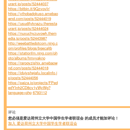
urant.jp/posts/52444037
https://bitbin.it/9QzvovIr/
https://ythobadokuso.amebao
wnd.com/posts/52444019
https://usudifyknazu.theresta
urant.jp/posts/52444024
https://nuxuchyzuvowh.them
edia.jp/posts/52443987
http://weebattledotcom.ning.c
om/profiles/blogs/bgecaljb
https://stationfm.ning.com/ph
oto/albums/hmvyakno
https://raroqyzishix.amebaow
nd.com/posts/52444018
https://idujyshejafu.localinfo.j
p/posts/52444056
https://paiza.io/projects/FPed
edYInh2CD8cv1yWyWg?
language=php
6793112
评论
您必须是爱达荷州立大学中国学生学者联谊会 的成员才能加评论！
加入 爱达荷州立大学中国学生学者联谊会