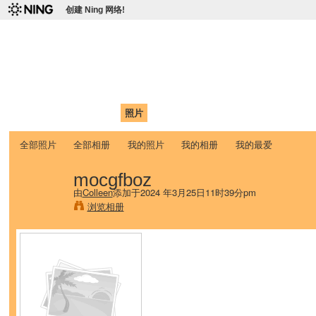
创建 Ning 网络!
爱达荷州立大学中国学生学
Chinese Association of Idaho State University (CAISU)
首页
我的页面
成员
照片
视频
论坛
博客
帮助
ISU
全部照片
全部相册
我的照片
我的相册
我的最爱
mocgfboz
由
Colleen
添加于2024 年3月25日11时39分pm
浏览相册