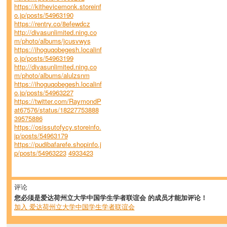
https://kithevicemonk.storeinf
o.jp/posts/54963190
https://rentry.co/8efewdcz
http://divasunlimited.ning.co
m/photo/albums/jcusvwys
https://ihoguqobegesh.localinf
o.jp/posts/54963199
http://divasunlimited.ning.co
m/photo/albums/alulzsnm
https://ihoguqobegesh.localinf
o.jp/posts/54963227
https://twitter.com/RaymondP
at67576/status/18227753888
39575886
https://osissutofycy.storeinfo.
jp/posts/54963179
https://pudibafarefe.shopinfo.j
p/posts/54963223
4933423
评论
您必须是爱达荷州立大学中国学生学者联谊会 的成员才能加评论！
加入 爱达荷州立大学中国学生学者联谊会