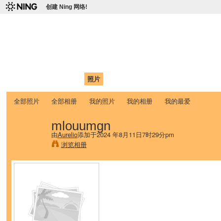
创建 Ning 网络!
爱达荷州立大学中国学生学
Chinese Association of Idaho State University (CAISU)
首页
我的页面
成员
照片
视频
论坛
博客
帮助
ISU
全部照片
全部相册
我的照片
我的相册
我的最爱
mlouumgn
由
Aurelio
添加于2024 年8月11日7时29分pm
浏览相册