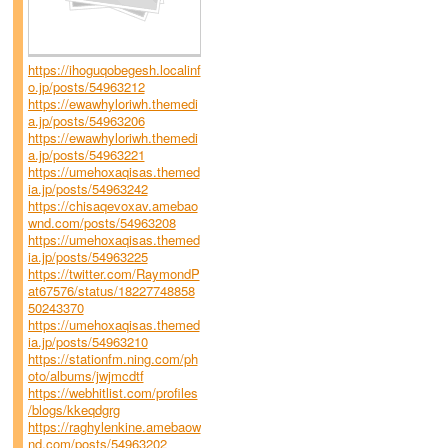
https://ihoguqobegesh.localinf
o.jp/posts/54963212
https://ewawhyloriwh.themedi
a.jp/posts/54963206
https://ewawhyloriwh.themedi
a.jp/posts/54963221
https://umehoxaqisas.themed
ia.jp/posts/54963242
https://chisaqevoxav.amebao
wnd.com/posts/54963208
https://umehoxaqisas.themed
ia.jp/posts/54963225
https://twitter.com/RaymondP
at67576/status/18227748858
50243370
https://umehoxaqisas.themed
ia.jp/posts/54963210
https://stationfm.ning.com/ph
oto/albums/jwjmcdtf
https://webhitlist.com/profiles
/blogs/kkeqdgrg
https://raghylenkine.amebaow
nd.com/posts/54963202