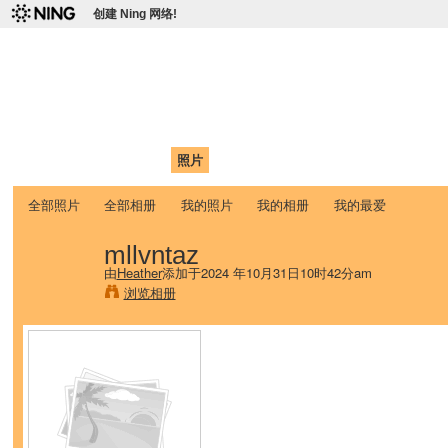
创建 Ning 网络!
爱达荷州立大学中国学生学
Chinese Association of Idaho State University (CAISU)
首页
我的页面
成员
照片
视频
论坛
博客
帮助
ISU
全部照片
全部相册
我的照片
我的相册
我的最爱
mllvntaz
由
Heather
添加于2024 年10月31日10时42分am
浏览相册