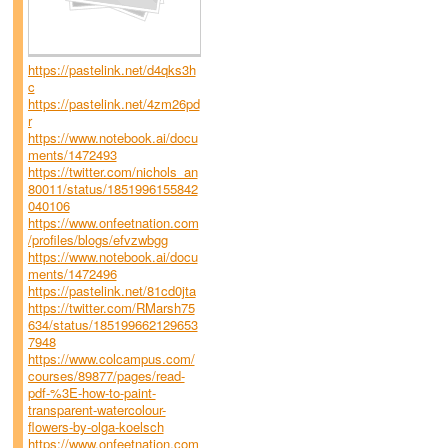
https://pastelink.net/d4qks3h
c
https://pastelink.net/4zm26pd
r
https://www.notebook.ai/docu
ments/1472493
https://twitter.com/nichols_an
80011/status/1851996155842
040106
https://www.onfeetnation.com
/profiles/blogs/efvzwbgg
https://www.notebook.ai/docu
ments/1472496
https://pastelink.net/81cd0jta
https://twitter.com/RMarsh75
634/status/185199662129653
7948
https://www.colcampus.com/
courses/89877/pages/read-
pdf-%3E-how-to-paint-
transparent-watercolour-
flowers-by-olga-koelsch
https://www.onfeetnation.com