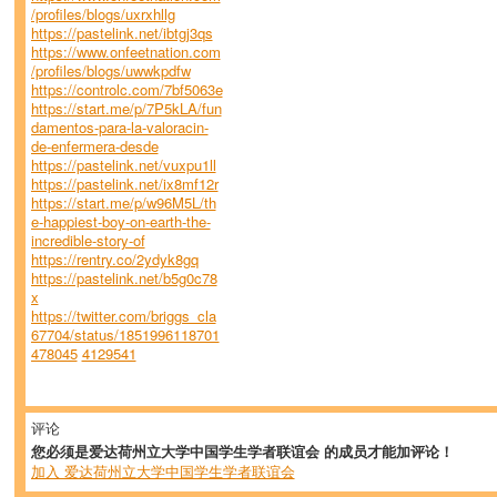
/profiles/blogs/uxrxhllg
https://pastelink.net/ibtgj3qs
https://www.onfeetnation.com
/profiles/blogs/uwwkpdfw
https://controlc.com/7bf5063e
https://start.me/p/7P5kLA/fun
damentos-para-la-valoracin-
de-enfermera-desde
https://pastelink.net/vuxpu1ll
https://pastelink.net/ix8mf12r
https://start.me/p/w96M5L/th
e-happiest-boy-on-earth-the-
incredible-story-of
https://rentry.co/2ydyk8gq
https://pastelink.net/b5g0c78
x
https://twitter.com/briggs_cla
67704/status/1851996118701
478045
4129541
评论
您必须是爱达荷州立大学中国学生学者联谊会 的成员才能加评论！
加入 爱达荷州立大学中国学生学者联谊会