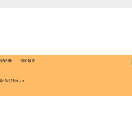
中国学生学者联谊会
University (CAISU)
论坛
博客
帮助
ISU
我的相册
我的最爱
3日9时38分am