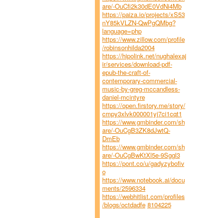
are/-OuCfi2k30dE0VdNi4Mb
https://paiza.io/projects/xS53
nY85kVLZN-QwPgQMbg?
language=php
https://www.zillow.com/profile
/robinsonhilda2004
https://hipolink.net/nughalexaj
ir/services/download-pdf-
epub-the-craft-of-
contemporary-commercial-
music-by-greg-mccandless-
daniel-mcintyre
https://open.firstory.me/story/
cmpy3xlvk000001yj7ci1cqt1
https://www.gmbinder.com/sh
are/-OuCgB3ZK8dJwtQ-
DmEb
https://www.gmbinder.com/sh
are/-OuCgBwKtXl5e-9Sggl3
https://pont.co/u/gadyzybofiv
o
https://www.notebook.ai/docu
ments/2596334
https://webhitlist.com/profiles
/blogs/octdadfe
8104225