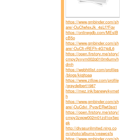
https://www.gmbinder.com/sh
are/-OuCfwfexJk_4sLf7Fqv
https://onlinegdb.com/MEslB
cB5o
https://www.gmbinder.com/sh
are/-OuCfi-rREFh-4G74dL6
https://open.firstory.me/story/
cmpy3yxym002q010m6umvh
dmh
https://webhitlist.com/profiles
/blogs/kiqjtpaa
https://www.zillow.com/profile
/graydelbert1987
https://mez.ink/banewykymet
h
https://www.gmbinder.com/sh
are/-OuCdvi_PyqvERwt3sq1
https://open.firstory.me/story/
cmpy3zepw002m01zd1ox5ec
ek
http://divasunlimited.ning.co
m/photo/albums/veawcsfs
https://www.gmbinder.com/sh