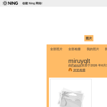
创建 Ning 网络!
爱达荷州立大学
Chinese Association of Idaho State 
首页
我的页面
成员
照片
视频
全部照片
全部相册
我的照片
miruyqlt
由
Patrick
添加于2026 年6月
浏览相册