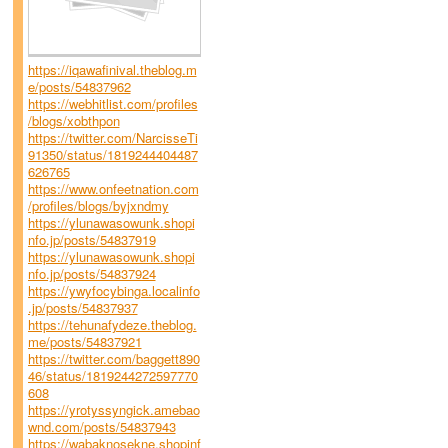
https://iqawafinival.theblog.m
e/posts/54837962
https://webhitlist.com/profiles
/blogs/xobthpon
https://twitter.com/NarcisseTi
91350/status/1819244404487
626765
https://www.onfeetnation.com
/profiles/blogs/byjxndmy
https://ylunawasowunk.shopi
nfo.jp/posts/54837919
https://ylunawasowunk.shopi
nfo.jp/posts/54837924
https://ywyfocybinga.localinfo
.jp/posts/54837937
https://tehunafydeze.theblog.
me/posts/54837921
https://twitter.com/baggett890
46/status/1819244272597770
608
https://yrotyssyngick.amebao
wnd.com/posts/54837943
https://wabaknosekne.shopinf