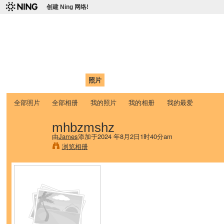
创建 Ning 网络!
爱达荷州立大学中国学生学
Chinese Association of Idaho State University (CAISU)
首页
我的页面
成员
照片
视频
论坛
博客
帮助
ISU
全部照片
全部相册
我的照片
我的相册
我的最爱
mhbzmshz
由
James
添加于2024 年8月2日1时40分am
浏览相册