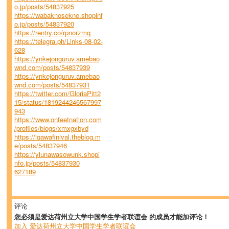
o.jp/posts/54837925
https://wabaknosekne.shopinf
o.jp/posts/54837920
https://rentry.co/rpnorzmq
https://telegra.ph/Links-08-02-
628
https://ynkejonguruv.amebao
wnd.com/posts/54837939
https://ynkejonguruv.amebao
wnd.com/posts/54837931
https://twitter.com/GloriaPitt2
15/status/1819244246567997
943
https://www.onfeetnation.com
/profiles/blogs/xmxgxbyd
https://iqawafinival.theblog.m
e/posts/54837946
https://ylunawasowunk.shopi
nfo.jp/posts/54837930
627189
评论
您必须是爱达荷州立大学中国学生学者联谊会 的成员才能加评论！
加入 爱达荷州立大学中国学生学者联谊会