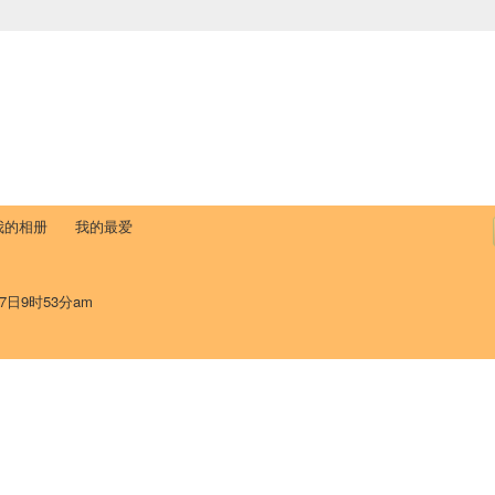
中国学生学者联谊会
University (CAISU)
论坛
博客
帮助
ISU
我的相册
我的最爱
7日9时53分am