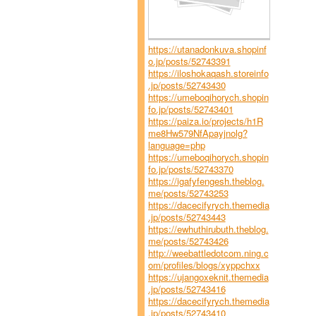
https://utanadonkuva.shopinf
o.jp/posts/52743391
https://iloshokaqash.storeinfo
.jp/posts/52743430
https://umeboqihorych.shopin
fo.jp/posts/52743401
https://paiza.io/projects/h1R
me8Hw579NfApayjnolg?
language=php
https://umeboqihorych.shopin
fo.jp/posts/52743370
https://igafyfengesh.theblog.
me/posts/52743253
https://dacecifyrych.themedia
.jp/posts/52743443
https://ewhuthirubuth.theblog.
me/posts/52743426
http://weebattledotcom.ning.c
om/profiles/blogs/xyppchxx
https://ujangoxeknit.themedia
.jp/posts/52743416
https://dacecifyrych.themedia
.jp/posts/52743410