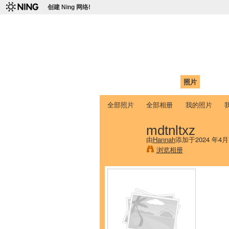
创建 Ning 网络!
爱达荷州立大学
Chinese Association of Idaho State 
首页
我的页面
成员
照片
视频
全部照片
全部相册
我的照片
mdtnltxz
由
Hannah
添加于2024 年4月
浏览相册