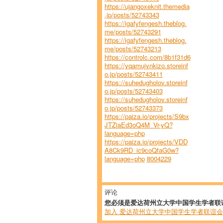
https://ujangoxeknit.themedia
.jp/posts/52743343
https://igafyfengesh.theblog.
me/posts/52743291
https://igafyfengesh.theblog.
me/posts/52743213
https://controlc.com/8b1f31d6
https://yqamujynkizo.storeinf
o.jp/posts/52743411
https://suhedugholov.storeinf
o.jp/posts/52743403
https://suhedugholov.storeinf
o.jp/posts/52743373
https://paiza.io/projects/S9bx
JTZiaEd3oQ4M_Vr-yQ?
language=php
https://paiza.io/projects/VDD
A8Ck9RD_ic9coQfaG0w?
language=php
8004229
评论
您必须是爱达荷州立大学中国学生学者联
加入 爱达荷州立大学中国学生学者联谊会