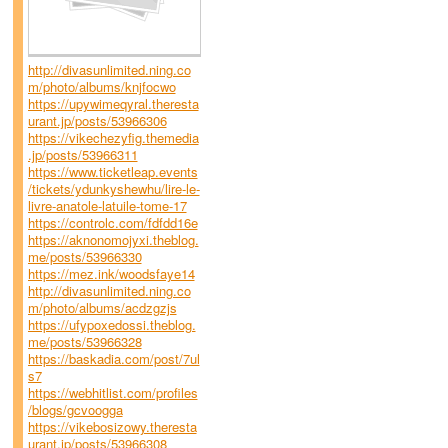
http://divasunlimited.ning.co
m/photo/albums/knjfocwo
https://upywimeqyral.theresta
urant.jp/posts/53966306
https://vikechezyfig.themedia
.jp/posts/53966311
https://www.ticketleap.events
/tickets/ydunkyshewhu/lire-le-
livre-anatole-latuile-tome-17
https://controlc.com/fdfdd16e
https://aknonomojyxi.theblog.
me/posts/53966330
https://mez.ink/woodsfaye14
http://divasunlimited.ning.co
m/photo/albums/acdzgzjs
https://ufypoxedossi.theblog.
me/posts/53966328
https://baskadia.com/post/7ul
s7
https://webhitlist.com/profiles
/blogs/gcvoogga
https://vikebosizowy.theresta
urant.jp/posts/53966308