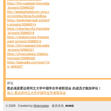
https://thivygaqiqed.themedia
.jp/posts/53966329
http://weebattledotcom.ning.c
om/profiles/blogs/kxphdksa
https://heralybaknagh.storeinf
o.jp/posts/53966314
https://vikechezyfig.themedia
.jp/posts/53966318
https://vikebosizowy.theresta
urant.jp/posts/53966312
https://thivygaqiqed.themedia
.jp/posts/53966321
https://ufypoxedossi.theblog.
me/posts/53966322
https://baskadia.com/post/7ul
ro
4093307
评论
您必须是爱达荷州立大学中国学生学者联谊会 的成员才能加评论！
加入 爱达荷州立大学中国学生学者联谊会
© 2026 Created by
Webmaster
. 提供支持