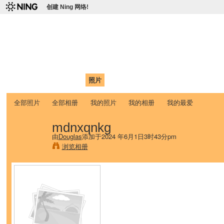
创建 Ning 网络!
爱达荷州立大学中国学生学
Chinese Association of Idaho State University (CAISU)
首页
我的页面
成员
照片
视频
论坛
博客
帮助
ISU
全部照片
全部相册
我的照片
我的相册
我的最爱
mdnxqnkg
由
Douglas
添加于2024 年6月1日3时43分pm
浏览相册