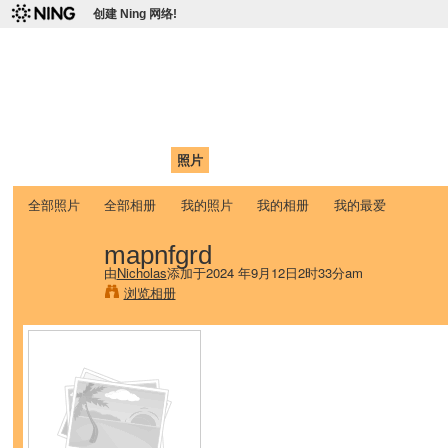
创建 Ning 网络!
爱达荷州立大学中国学生学
Chinese Association of Idaho State University (CAISU)
首页
我的页面
成员
照片
视频
论坛
博客
帮助
ISU
全部照片
全部相册
我的照片
我的相册
我的最爱
mapnfgrd
由
Nicholas
添加于2024 年9月12日2时33分am
浏览相册