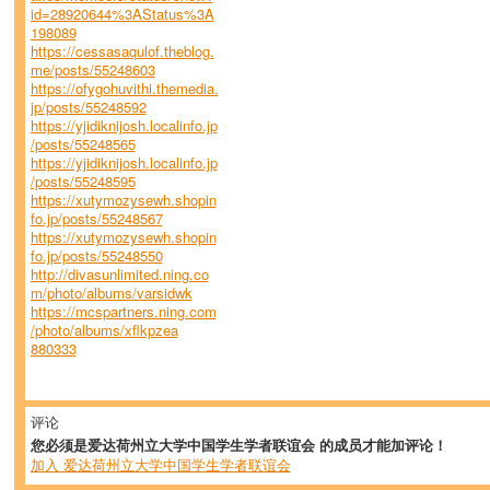
id=28920644%3AStatus%3A
198089
https://cessasaqulof.theblog.
me/posts/55248603
https://ofygohuvithi.themedia.
jp/posts/55248592
https://yjidiknijosh.localinfo.jp
/posts/55248565
https://yjidiknijosh.localinfo.jp
/posts/55248595
https://xutymozysewh.shopin
fo.jp/posts/55248567
https://xutymozysewh.shopin
fo.jp/posts/55248550
http://divasunlimited.ning.co
m/photo/albums/varsidwk
https://mcspartners.ning.com
/photo/albums/xflkpzea
880333
评论
您必须是爱达荷州立大学中国学生学者联谊会 的成员才能加评论！
加入 爱达荷州立大学中国学生学者联谊会