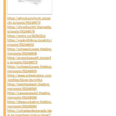
https://whyckumyhyck.storei
nfo.jp/posts/55248570
https://ofygohuvithi.themedia.
jp/posts/55248576
https://rentry.co/923b32ut
https://ygoknithikna.localinfo.j
p/posts/55248602
https://ochewufuxeqy.theblog.
me/posts/55248608
https://engockessath.storeinf
o.jp/posts/55248575
https://ochewufuxeqy.theblog.
me/posts/55248600
https://www.onfeetnation.com
/profiles/blogs/qjvmrtka
https://iwishiqobesh.theblog.
me/posts/55248590
https://cessasaqulof.theblog.
me/posts/55248596
https://diwavunkekny.theblog.
me/posts/55248583
https://cofradesdegranada.ide
al.es/members/status/show?