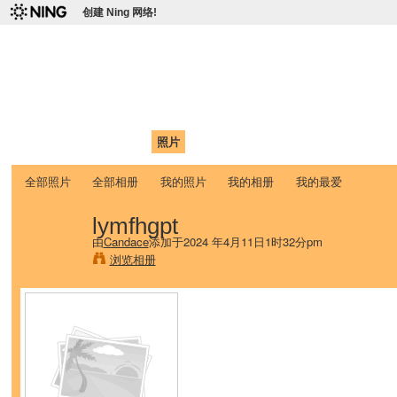
创建 Ning 网络!
爱达荷州立大学中国学生学
Chinese Association of Idaho State University (CAISU)
首页
我的页面
成员
照片
视频
论坛
博客
帮助
ISU
全部照片
全部相册
我的照片
我的相册
我的最爱
lymfhgpt
由
Candace
添加于2024 年4月11日1时32分pm
浏览相册