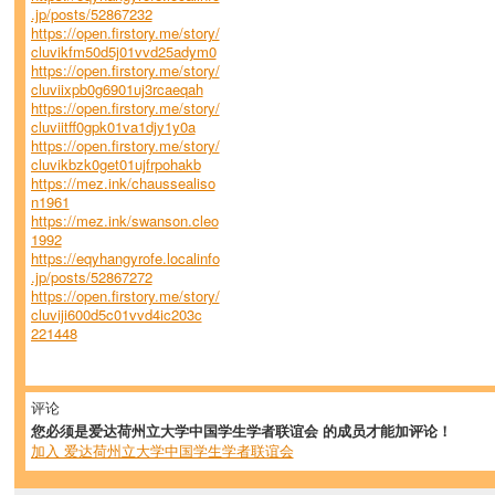
.jp/posts/52867232
https://open.firstory.me/story/
cluvikfm50d5j01vvd25adym0
https://open.firstory.me/story/
cluviixpb0g6901uj3rcaeqah
https://open.firstory.me/story/
cluviitff0gpk01va1djy1y0a
https://open.firstory.me/story/
cluvikbzk0get01ujfrpohakb
https://mez.ink/chaussealiso
n1961
https://mez.ink/swanson.cleo
1992
https://eqyhangyrofe.localinfo
.jp/posts/52867272
https://open.firstory.me/story/
cluviji600d5c01vvd4ic203c
221448
评论
您必须是爱达荷州立大学中国学生学者联谊会 的成员才能加评论！
加入 爱达荷州立大学中国学生学者联谊会