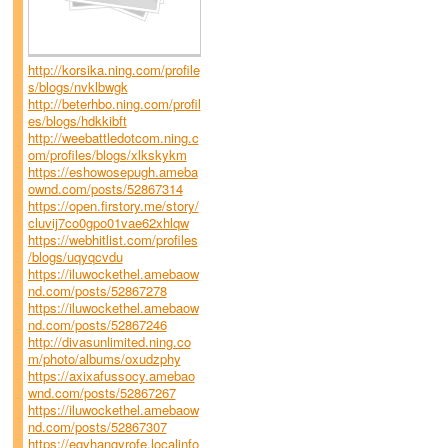
http://korsika.ning.com/profile
s/blogs/nvklbwgk
http://beterhbo.ning.com/profil
es/blogs/hdkkibft
http://weebattledotcom.ning.c
om/profiles/blogs/xlkskykm
https://eshowosepugh.ameba
ownd.com/posts/52867314
https://open.firstory.me/story/
cluvij7co0gpo01vae62xhlqw
https://webhitlist.com/profiles
/blogs/uqyqcvdu
https://iluwockethel.amebaow
nd.com/posts/52867278
https://iluwockethel.amebaow
nd.com/posts/52867246
http://divasunlimited.ning.co
m/photo/albums/oxudzphy
https://axixafussocy.amebao
wnd.com/posts/52867267
https://iluwockethel.amebaow
nd.com/posts/52867307
https://eqyhangyrofe.localinfo