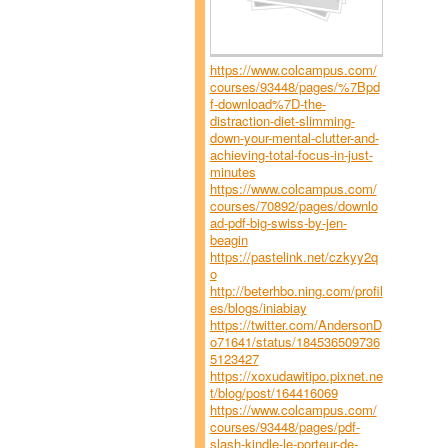
https://www.colcampus.com/
courses/93448/pages/%7Bpd
f-download%7D-the-
distraction-diet-slimming-
down-your-mental-clutter-and-
achieving-total-focus-in-just-
minutes
https://www.colcampus.com/
courses/70892/pages/downlo
ad-pdf-big-swiss-by-jen-
beagin
https://pastelink.net/czkyy2q
o
http://beterhbo.ning.com/profil
es/blogs/iniabiay
https://twitter.com/AndersonD
o71641/status/184536509736
5123427
https://xoxudawitipo.pixnet.ne
t/blog/post/164416069
https://www.colcampus.com/
courses/93448/pages/pdf-
slash-kindle-le-porteur-de-