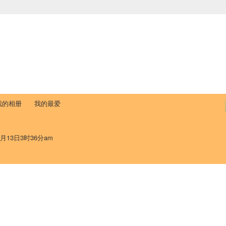
中国学生学者联谊会
University (CAISU)
论坛
博客
帮助
ISU
我的相册
我的最爱
0月13日3时36分am