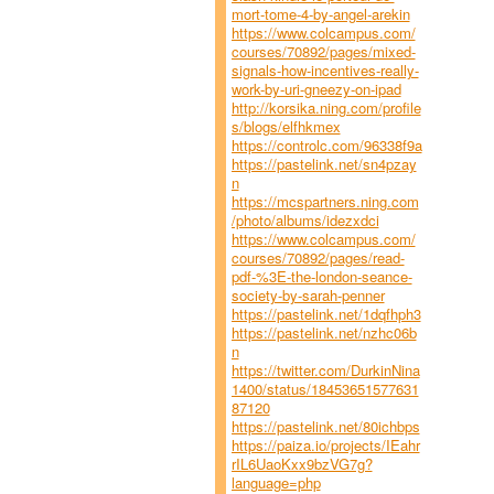
mort-tome-4-by-angel-arekin
https://www.colcampus.com/
courses/70892/pages/mixed-
signals-how-incentives-really-
work-by-uri-gneezy-on-ipad
http://korsika.ning.com/profile
s/blogs/elfhkmex
https://controlc.com/96338f9a
https://pastelink.net/sn4pzay
n
https://mcspartners.ning.com
/photo/albums/idezxdci
https://www.colcampus.com/
courses/70892/pages/read-
pdf-%3E-the-london-seance-
society-by-sarah-penner
https://pastelink.net/1dqfhph3
https://pastelink.net/nzhc06b
n
https://twitter.com/DurkinNina
1400/status/18453651577631
87120
https://pastelink.net/80ichbps
https://paiza.io/projects/IEahr
rIL6UaoKxx9bzVG7g?
language=php