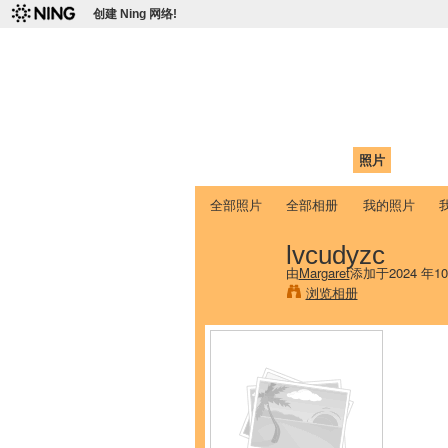
创建 Ning 网络!
爱达荷州立大学
Chinese Association of Idaho State 
首页
我的页面
成员
照片
视频
全部照片
全部相册
我的照片
lvcudyzc
由
Margaret
添加于2024 年1
浏览相册