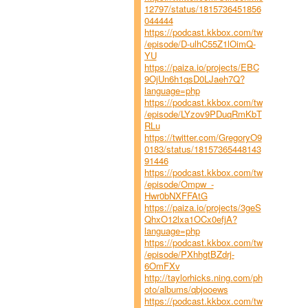
12797/status/1815736451856
044444
https://podcast.kkbox.com/tw
/episode/D-ulhC55Z1lOimQ-
YU
https://paiza.io/projects/EBC
9OjUn6h1qsD0LJaeh7Q?
language=php
https://podcast.kkbox.com/tw
/episode/LYzov9PDuqRmKbT
RLu
https://twitter.com/GregoryO9
0183/status/18157365448143
91446
https://podcast.kkbox.com/tw
/episode/Ompw_-
Hwr0bNXFFAtG
https://paiza.io/projects/3geS
QhxO12lxa1OCx0efjA?
language=php
https://podcast.kkbox.com/tw
/episode/PXhhgtBZdrj-
6OmFXv
http://taylorhicks.ning.com/ph
oto/albums/qbjooews
https://podcast.kkbox.com/tw