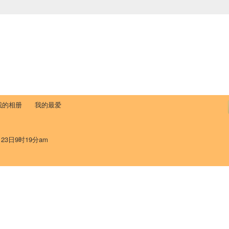
中国学生学者联谊会
University (CAISU)
论坛
博客
帮助
ISU
我的相册
我的最爱
月23日9时19分am