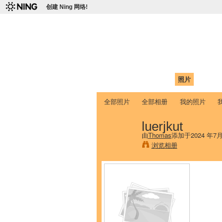
创建 Ning 网络!
爱达荷州立大学
Chinese Association of Idaho State 
首页
我的页面
成员
照片
视频
全部照片
全部相册
我的照片
luerjkut
由
Thomas
添加于2024 年7
浏览相册