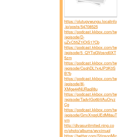
https://olutugywungu.localinfo
.jp/posts/54708525
https://podcast.kkbox.com/tw
/episode/D-
uZxC55Z1lOjS17Cb
https://podcast.kkbox.com/tw
/episode/5_QYTqGVosnd0XT
5zm
https://podcast.kkbox.com/tw
/episode/CsqhDL7x4JP3K0S
B7b
https://podcast.kkbox.com/tw
/episode/8l-
XMge44NURaqll8u
https://podcast.kkbox.com/tw
/episode/TadvIGo6bVAuOryz
Cg
https://podcast.kkbox.com/tw
/episode/GrrxXnqgUEdM8auT
vm
http://divasunlimited.ning.co
m/photo/albums/wvximupl
https://twitter.com/StinsonMic