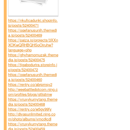
https://nkuficadunki.shopinfo.
jp/posts/52400471
https://oqefanusunih.themedi
a.jp/posts/52400469
https://paiza.io/projects/3XXn
XOKwQRHBQHSpOiruhw?
language=php
https://ghyhamomuzak.theme
dia.jp/posts/52400475
https://tigabodurira.storeinfo.j
p/posts/52400472
https://oqefanusunih.themedi
a.jp/posts/52400460
https://rentry.co/abrpmsy2
http://weebattledotcom.ning.c
om/profiles/blogs/gtliqtmw
https://yruxykumytang.theme
dia.jp/posts/52400468
https://rentry.co/w5gy99fy
http://divasunlimited.ning.co
m/photo/albums/vmcdjcdl
https://yruxykumytang.theme
dia.jp/posts/52400459