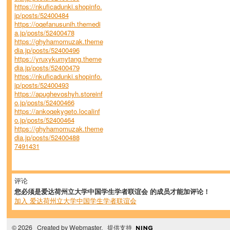
https://nkuficadunki.shopinfo.
jp/posts/52400484
https://oqefanusunih.themedi
a.jp/posts/52400478
https://ghyhamomuzak.theme
dia.jp/posts/52400496
https://yruxykumytang.theme
dia.jp/posts/52400479
https://nkuficadunki.shopinfo.
jp/posts/52400493
https://apughevoshyh.storeinf
o.jp/posts/52400466
https://ankoqekygeto.localinf
o.jp/posts/52400464
https://ghyhamomuzak.theme
dia.jp/posts/52400488
7491431
评论
您必须是爱达荷州立大学中国学生学者联谊会 的成员才能加评论！
加入 爱达荷州立大学中国学生学者联谊会
© 2026 Created by
Webmaster
. 提供支持