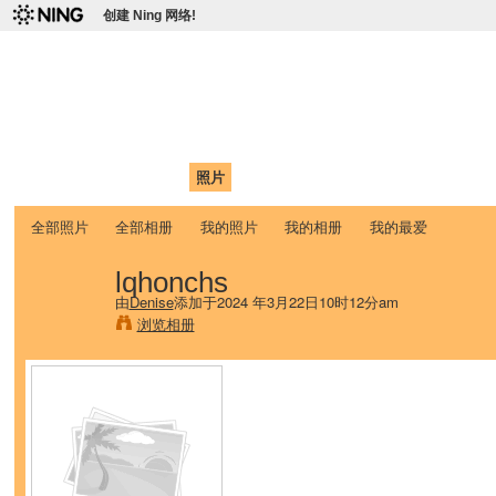
创建 Ning 网络!
爱达荷州立大学中国学生学
Chinese Association of Idaho State University (CAISU)
首页
我的页面
成员
照片
视频
论坛
博客
帮助
ISU
全部照片
全部相册
我的照片
我的相册
我的最爱
lqhonchs
由
Denise
添加于2024 年3月22日10时12分am
浏览相册