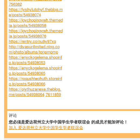
756382
https://fyshylutohyf.theblog.m
e/posts/54938074
https://igychopingywh.themed
ia.jp/posts/54938058
https://igychopingywh.themed
ia.jp/posts/54938076
https://rentry.co/nu9y97xq
http://divasunlimited.ning.co
m/photo/albums/tpnpmpmp
https://enyckogelema.shopinf
o.jp/posts/54938053
https://enyckogelema.shopinf
o.jp/posts/54938065
https://roqushiwohuth.storeinf
o.jp/posts/54938066
https://ojythuzanexe.theblog.
me/posts/54938064
7611859
评论
您必须是爱达荷州立大学中国学生学者联谊会 的成员才能加评论！
加入 爱达荷州立大学中国学生学者联谊会