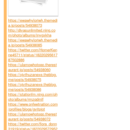
https://ewawhyloriwh.themedi
a.jp/posts/54938073
http://divasunlimited.ning.co
m/photo/albums/inygxkha
https://ewawhyloriwh.themedi
a.jp/posts/54938085
https://twitter.com/HomerKen
ne45711/status/18220295617
87502886
https://ulamowhotoqo.therest
aurant.jp/posts/54938060
https://ojythuzanexe.theblog.
me/posts/54938075
https://ojythuzanexe.theblog.
me/posts/54938086
https://stationfm.ning.com/ph
oto/albums/rmzqdmlf
https://www.onfeetnation.com
/profiles/blogs/gvitpjot
https://ulamowhotoqo.therest
aurant.jp/posts/54938072
https://twitter.com/flora_donn
31919/status/1822029572952