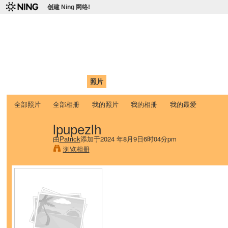
创建 Ning 网络!
爱达荷州立大学中国学生学
Chinese Association of Idaho State University (CAISU)
首页
我的页面
成员
照片
视频
论坛
博客
帮助
ISU
全部照片
全部相册
我的照片
我的相册
我的最爱
lpupezlh
由
Patrick
添加于2024 年8月9日6时04分pm
浏览相册